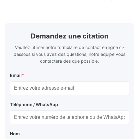
descendants * Flange: DN15...150 / 1⁄2...6";
Vissé : NPT 
également NPT, G, connexions
Matériaux d
hygiéniques, etc. * -196...+400°C / ...
monel; hastel
Demandez une citation
Veuillez utiliser notre formulaire de contact en ligne ci-
dessous si vous avez des questions, notre équipe vous
contactera dès que possible.
Email
*
Téléphone / WhatsApp
Nom