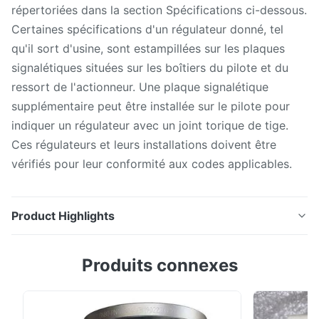
répertoriées dans la section Spécifications ci-dessous.
Certaines spécifications d'un régulateur donné, tel
qu'il sort d'usine, sont estampillées sur les plaques
signalétiques situées sur les boîtiers du pilote et du
ressort de l'actionneur. Une plaque signalétique
supplémentaire peut être installée sur le pilote pour
indiquer un régulateur avec un joint torique de tige.
Ces régulateurs et leurs installations doivent être
vérifiés pour leur conformité aux codes applicables.
Product Highlights
Les spécifications et les caractéristiques des
Produits connexes
différentes constructions de Type 99 sont
répertoriées dans la section Spécifications ci-dessous.
Certaines spécifications d'un régulateur donné, tel