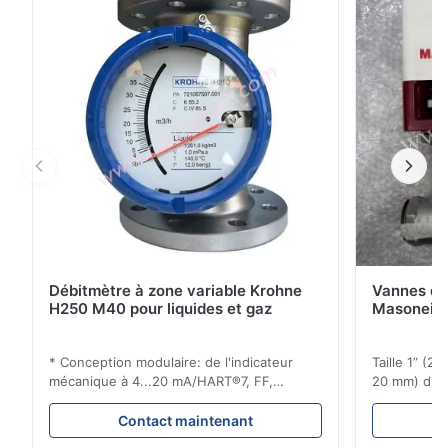
qu'il sort d'usine, sont estampillées sur les plaques
signalétiques situées sur les boîtiers du pilote ...
Débitmètre à zone variable Krohne
Vannes de
H250 M40 pour liquides et gaz
Masoneila
* Conception modulaire: de l'indicateur
Taille 1” (2
mécanique à 4...20 mA/HART®7, FF,
20 mm) dis
Profibus-PA et totalizateur * N'importe
Évaluations
quelle position d'installation: verticale,
150 - 1 500
Contact maintenant
horizontale ou dans les tuyaux
brides : AN