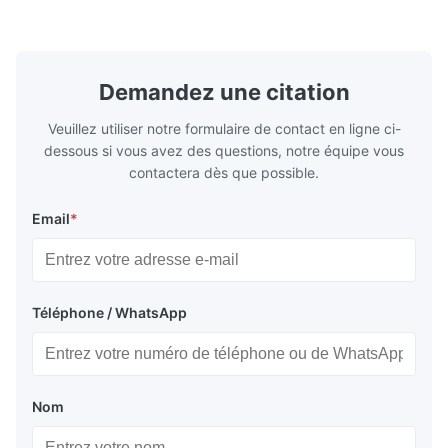
également NPT, G, connexions
Matériaux d
hygiéniques, etc. * -196...+400°C / ...
monel; hastel
Demandez une citation
Veuillez utiliser notre formulaire de contact en ligne ci-
dessous si vous avez des questions, notre équipe vous
contactera dès que possible.
Email
*
Téléphone / WhatsApp
Nom