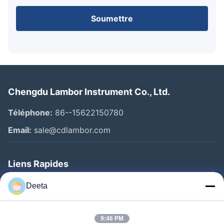
Soumettre
Chengdu Lambor Instrument Co., Ltd.
Téléphone:
86--15622150780
Email:
sale@cdlambor.com
Liens Rapides
Aperçu
Deeta
Produits
A Propos De Nous
9:46 PM