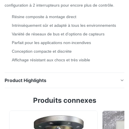
configuration à 2 interrupteurs pour encore plus de contrôle.
Résine composite à montage direct
Intrinsèquement sûr et adapté à tous les environnements
Variété de réseaux de bus et d'options de capteurs
Parfait pour les applications non-incendives
Conception compacte et discrète
Affichage résistant aux chocs et très visible
Product Highlights
Contrôleur de vanne TopWorx™ série TX, modèle TX Le
Produits connexes
TXS TopWorx™ offre une valeur exceptionnelle en
fournissant une fonctionnalité complète dans un
boîtier compact à montage direct.Nos boîtiers de
commutation série TX offrent une valeur