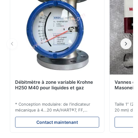
exceptionnelle en fournissant une fonctionnalité
complète dans ...
Débitmètre à zone variable Krohne
Vannes de
H250 M40 pour liquides et gaz
Masoneila
* Conception modulaire: de l'indicateur
Taille 1” (2
mécanique à 4...20 mA/HART®7, FF,
20 mm) dis
Profibus-PA et totalizateur * N'importe
Évaluations
quelle position d'installation: verticale,
150 - 1 500
Contact maintenant
horizontale ou dans les tuyaux
brides : AN
descendants * Flange: DN15...150 / 1⁄2...6";
Vissé : NPT 