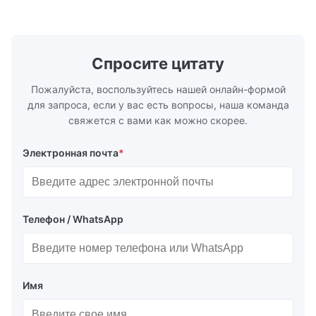
трубопроводах * Фланец: DN15…150 / ½…
2500, UNI-D
6"; также NPT, G, гигиенические
1/2 дюйма д
соединения и т. д. * -196…+400°C /
Материалы 
-320…+752°F...
Спросите цитату
Пожалуйста, воспользуйтесь нашей онлайн-формой
для запроса, если у вас есть вопросы, наша команда
свяжется с вами как можно скорее.
Электронная почта
*
Телефон / WhatsApp
Имя