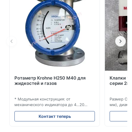
обеспечивают превосходную ценность, предлагая
полный функционал в компактных корпусах с
прямым м...
Ротаметр Krohne H250 M40 для
Клапки у
жидкостей и газов
серии 280
* Модульная конструкция: от
Размер Ста
механического индикатора до 4…20
мм), диаме
мА/HART®7, FF, Profibus-PA и
(15–20 мм)
суммирующий счетчик * Любое
Рейтинги и
Контакт теперь
монтажное положение: вертикальное,
ANSI 150–1
горизонтальное или в нисходящих
монтажа ме