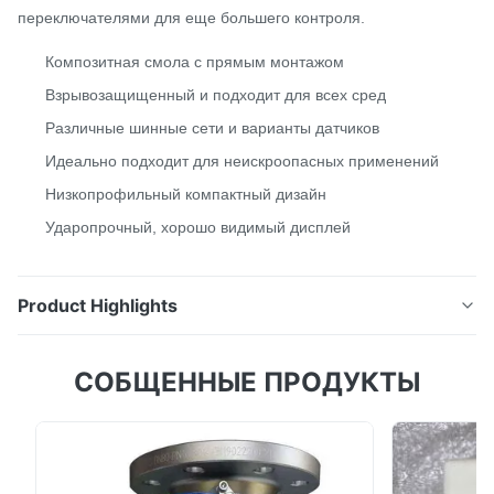
переключателями для еще большего контроля.
Композитная смола с прямым монтажом
Взрывозащищенный и подходит для всех сред
Различные шинные сети и варианты датчиков
Идеально подходит для неискроопасных применений
Низкопрофильный компактный дизайн
Ударопрочный, хорошо видимый дисплей
Product Highlights
Контроллер клапана TopWorx™ серии TX, модель TX
СОБЩЕННЫЕ ПРОДУКТЫ
TopWorx™ TXS обеспечивает превосходную
ценность, предлагая полный функционал в
компактном корпусе с прямым монтажом.Наши
распределительные коробки серии TX