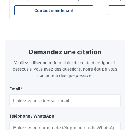
Profibus-PA et totalizateur * N'importe
Évaluations
quelle position d'installation: verticale,
150 - 1 500
Contact maintenant
horizontale ou dans les tuyaux
brides : AN
descendants * Flange: DN15...150 / 1⁄2...6";
Vissé : NPT 
également NPT, G, connexions
Matériaux d
hygiéniques, etc. * -196...+400°C / ...
monel; hastel
Demandez une citation
Veuillez utiliser notre formulaire de contact en ligne ci-
dessous si vous avez des questions, notre équipe vous
contactera dès que possible.
Email
*
Téléphone / WhatsApp