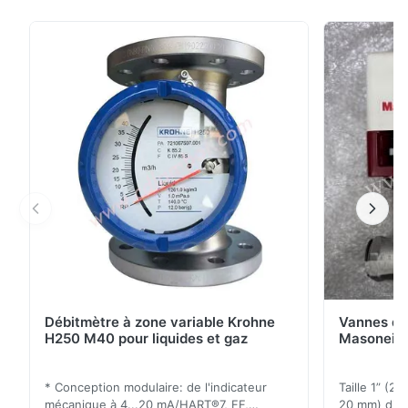
volume de la série 2625 et est utilisé en conjonction
avec un positionneur sur une vanne de contrôle
d'étranglement pour augmenter la vitesse de
caressage.Le 2625NS est une version de service
nucl...
Débitmètre à zone variable Krohne
Vannes de
H250 M40 pour liquides et gaz
Masoneila
* Conception modulaire: de l'indicateur
Taille 1” (2
mécanique à 4...20 mA/HART®7, FF,
20 mm) dis