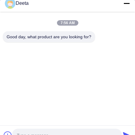
Aperçu
Deeta
Produits
A Propos De Nous
7:56 AM
Visite D'usine
Good day, what product are you looking for?
Contrôle De La Qualité
Nouvelles
FAQ
Contact
Suivez-Nous!