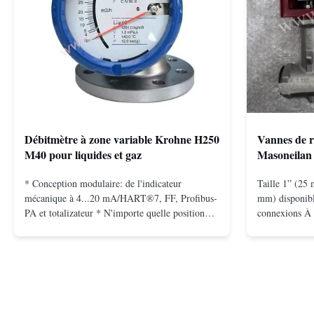
Débitmètre à zone variable Krohne H250
Vannes de r
M40 pour liquides et gaz
Masoneilan 
* Conception modulaire: de l'indicateur
Taille 1” (25 
mécanique à 4...20 mA/HART®7, FF, Profibus-
mm) disponibl
PA et totalizateur * N'importe quelle position
connexions À 
d'installation: verticale, horizontale ou dans les
bride pour mo
tuyaux descendants * Flange: DN15...150 /
2500, UNI-DIN
1⁄2...6"; également NPT, G, connexions
(15 à 25 mm) 
hygiéniques, etc. * -196...+400°C / ...
inoxydable; mo