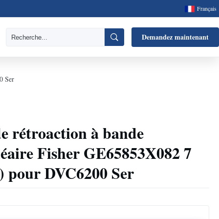
Français
Demandez maintenant
0 Ser
de rétroaction à bande
néaire Fisher GE65853X082 7
) pour DVC6200 Ser