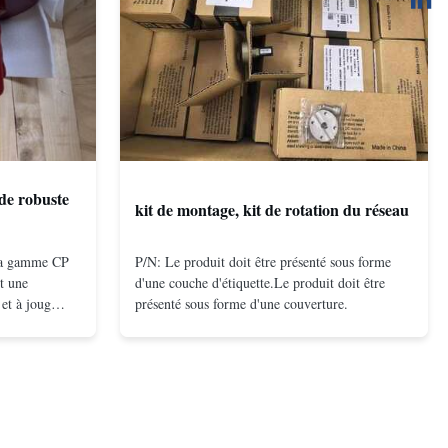
de robuste
kit de montage, kit de rotation du réseau
 la gamme CP
P/N: Le produit doit être présenté sous forme
t une
d'une couche d'étiquette.Le produit doit être
et à joug
présenté sous forme d'une couverture.
on à double
compacte et
és même à