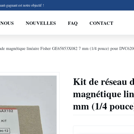
ant-gagnant est notre objectif !
 NOUS
NOUVELLES
FAQ
CONTACT
 bande magnétique linéaire Fisher GE65853X082 7 mm (1/4 pouce) pour DVC620
Kit de réseau 
magnétique li
mm (1/4 pouce