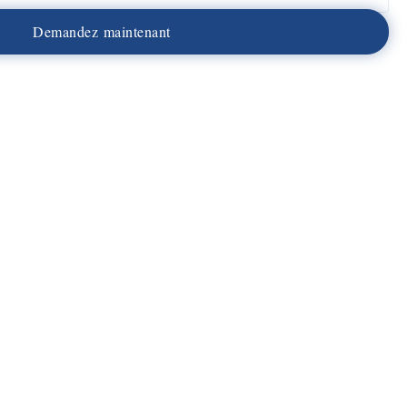
D
e
m
a
n
d
e
z
m
a
i
n
t
e
n
a
n
t