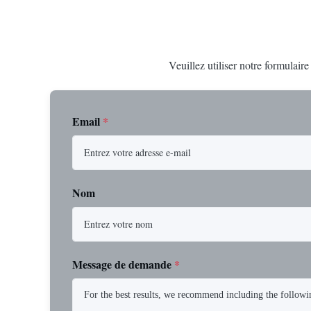
Veuillez utiliser notre formulair
Email
*
Nom
Message de demande
*