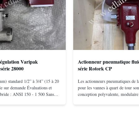
égulation Varipak
Actionneur pneumatique flui
série 28000
série Rotork CP
mm) standard 1/2” à 3/4” (15 à 20
Les actionneurs pneumatiques de
e sur demande Évaluations et
pour les vannes à quart de tour son
bride : ANSI 150 - 1 500 Sans
conception polyvalente, modulaire 
ntage entre brides : ANSI 150 –
écossais disponible en configurati
 10 - 400 Vissé : NPT 1/2" à 1"
action et à ressort.La conception 
Matériaux du corps acier
efficace produit des moments élev
nel; hastelloy C; alliage ...
basse pressionLes concepts de ...