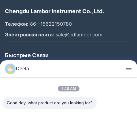
Chengdu Lambor Instrument Co., Ltd.
Телефон:
86--15622150780
Электронная почта:
sale@cdlambor.com
Быстрые Связи
Главная Страница
Deeta
Продукция
О Компании
9:18 AM
Наша Фабрика
Good day, what product are you looking for?
Контроль Качества
Новости
FAQS