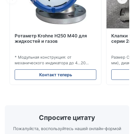
Ротаметр Krohne H250 M40 для
Клапки у
жидкостей и газов
серии 280
* Модульная конструкция: от
Размер Ста
механического индикатора до 4…20
мм), диаме
мА/HART®7, FF, Profibus-PA и
(15–20 мм)
суммирующий счетчик * Любое
Рейтинги и
Контакт теперь
монтажное положение: вертикальное,
ANSI 150–1
горизонтальное или в нисходящих
монтажа ме
трубопроводах * Фланец: DN15…150 / ½…
2500, UNI-D
6"; также NPT, G, гигиенические
1/2 дюйма д
соединения и т. д. * -196…+400°C /
Материалы 
-320…+752°F...
Спросите цитату
Пожалуйста, воспользуйтесь нашей онлайн-формой