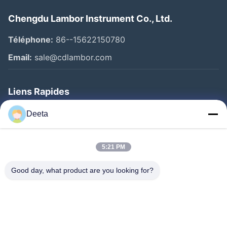
Chengdu Lambor Instrument Co., Ltd.
Téléphone:
86--15622150780
Email:
sale@cdlambor.com
Liens Rapides
Aperçu
Deeta
Produits
A Propos De Nous
5:21 PM
Visite D'usine
Good day, what product are you looking for?
Contrôle De La Qualité
Nouvelles
FAQ