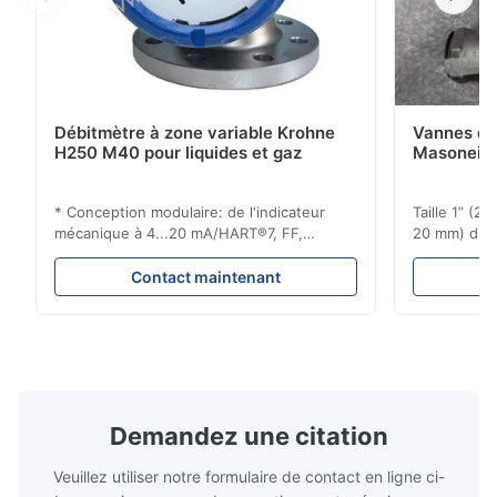
Débitmètre à zone variable Krohne
Vannes de
H250 M40 pour liquides et gaz
Masoneila
* Conception modulaire: de l'indicateur
Taille 1” (2
mécanique à 4...20 mA/HART®7, FF,
20 mm) dis
Profibus-PA et totalizateur * N'importe
Évaluations
quelle position d'installation: verticale,
150 - 1 500
Contact maintenant
horizontale ou dans les tuyaux
brides : AN
descendants * Flange: DN15...150 / 1⁄2...6";
Vissé : NPT 
également NPT, G, connexions
Matériaux d
hygiéniques, etc. * -196...+400°C / ...
monel; hastel
Demandez une citation
Veuillez utiliser notre formulaire de contact en ligne ci-