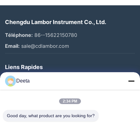
Chengdu Lambor Instrument Co., Ltd.
Téléphone:
86--15622150780
Email:
sale@cdlambor.com
Liens Rapides
Aperçu
Deeta
Produits
A Propos De Nous
2:34 PM
Visite D'usine
Good day, what product are you looking for?
Contrôle De La Qualité
Nouvelles