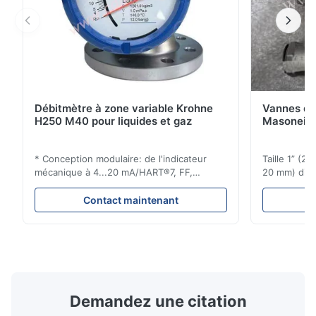
Débitmètre à zone variable Krohne
Vannes de
H250 M40 pour liquides et gaz
Masoneila
* Conception modulaire: de l'indicateur
Taille 1” (2
mécanique à 4...20 mA/HART®7, FF,
20 mm) dis
Profibus-PA et totalizateur * N'importe
Évaluations
quelle position d'installation: verticale,
150 - 1 500
Contact maintenant
horizontale ou dans les tuyaux
brides : AN
descendants * Flange: DN15...150 / 1⁄2...6";
Vissé : NPT 
également NPT, G, connexions
Matériaux d
hygiéniques, etc. * -196...+400°C / ...
monel; hastel
Demandez une citation