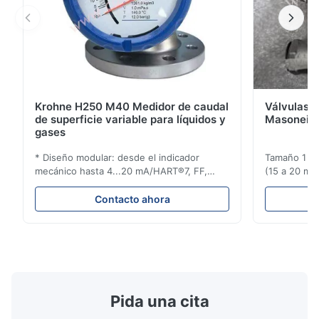
Krohne H250 M40 Medidor de caudal
Válvulas d
de superficie variable para líquidos y
Masoneila
gases
* Diseño modular: desde el indicador
Tamaño 1 ′′ 
mecánico hasta 4...20 mA/HART®7, FF,
(15 a 20 mm)
Profibus-PA y totalizador * Cualquier
Clasificaci
posición de instalación: vertical, horizontal
condiciones
Contacto ahora
o en tuberías descendentes * Flange:
ensayo de l
DN15...150 / 1⁄2...6"; también NPT, G,
Sin brida pa
conexiones higiénicas, etc. * -196...+400°C
150 ¢ 2500, 
/ -320...+752°F; m...
NPT 1/2 ̊ a ..
Pida una cita