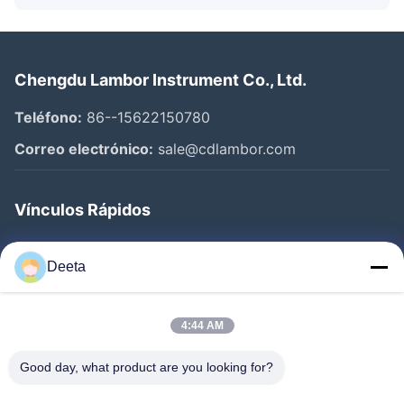
Chengdu Lambor Instrument Co., Ltd.
Teléfono:
86--15622150780
Correo electrónico:
sale@cdlambor.com
Vínculos Rápidos
Inicio
Deeta
Productos
Sobre Nosotros
4:44 AM
Visita A La Fábrica
Good day, what product are you looking for?
Control De Calidad