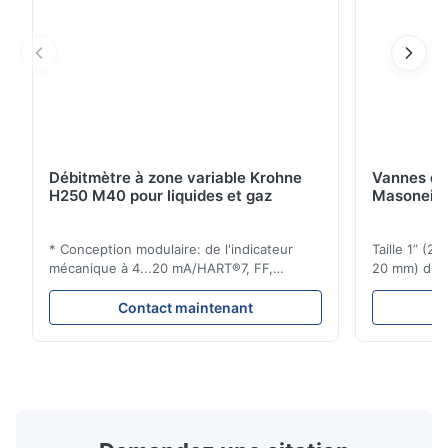
Débitmètre à zone variable Krohne
Vannes de
H250 M40 pour liquides et gaz
Masoneila
* Conception modulaire: de l'indicateur
Taille 1” (2
mécanique à 4...20 mA/HART®7, FF,
20 mm) dis
Profibus-PA et totalizateur * N'importe
Évaluations
quelle position d'installation: verticale,
150 - 1 500
Contact maintenant
horizontale ou dans les tuyaux
brides : AN
descendants * Flange: DN15...150 / 1⁄2...6";
Vissé : NPT 
également NPT, G, connexions
Matériaux d
hygiéniques, etc. * -196...+400°C / ...
monel; hastel