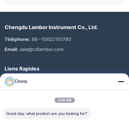
Chengdu Lambor Instrument Co., Ltd.
Téléphone:
86--15622150780
Email:
sale@cdlambor.com
Liens Rapides
Aperçu
Deeta
Produits
A Propos De Nous
2:59 AM
Visite D'usine
Good day, what product are you looking for?
Contrôle De La Qualité