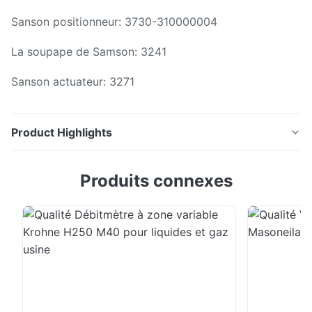
Sanson positionneur: 3730-310000004
La soupape de Samson: 3241
Sanson actuateur: 3271
Product Highlights
Sanson Régulateur de pression: 4708-5322020100000
Produits connexes
Sanson positionneur: 3730-310000004 La soupape de
Samson: 3241 Sanson actuateur: 3271