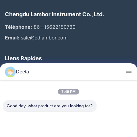
Chengdu Lambor Instrument Co., Ltd.
Téléphone:
86--15622150780
Email:
sale@cdlambor.com
Liens Rapides
Aperçu
Deeta
Produits
A Propos De Nous
7:49 PM
Visite D'usine
Good day, what product are you looking for?
Contrôle De La Qualité
Nouvelles
FAQ