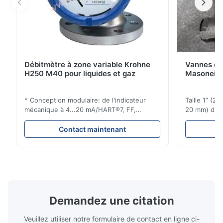
Débitmètre à zone variable Krohne
Vannes de
H250 M40 pour liquides et gaz
Masoneila
* Conception modulaire: de l'indicateur
Taille 1” (2
mécanique à 4...20 mA/HART®7, FF,
20 mm) dis
Profibus-PA et totalizateur * N'importe
Évaluations
quelle position d'installation: verticale,
150 - 1 500
Contact maintenant
horizontale ou dans les tuyaux
brides : AN
descendants * Flange: DN15...150 / 1⁄2...6";
Vissé : NPT 
également NPT, G, connexions
Matériaux d
hygiéniques, etc. * -196...+400°C / ...
monel; hastel
Demandez une citation
Veuillez utiliser notre formulaire de contact en ligne ci-