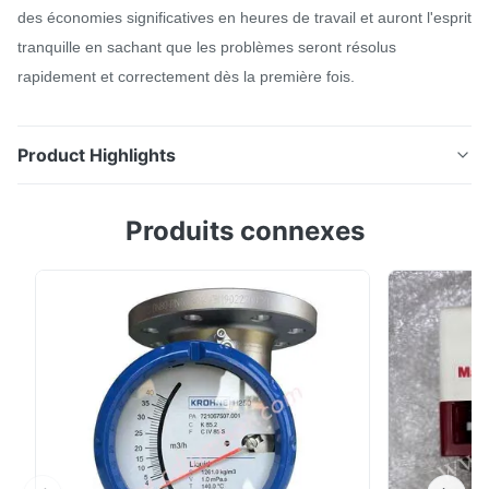
des économies significatives en heures de travail et auront l'esprit
tranquille en sachant que les problèmes seront résolus
rapidement et correctement dès la première fois.
Product Highlights
Le communicateur Trex Device étend la longue lignée
Produits connexes
d'appareils portables tout en ajoutant de nouvelles
capacités qui l'adaptent aux attentes des
consommateurs en matière de fonctionnalité des
appareils mobiles. Les techniciens équipés d'un
communicateur Trex ne perdront pas de temps à
ramener les ...