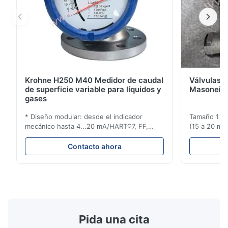
Krohne H250 M40 Medidor de caudal
Válvulas d
de superficie variable para líquidos y
Masoneila
gases
* Diseño modular: desde el indicador
Tamaño 1 ′′ 
mecánico hasta 4...20 mA/HART®7, FF,
(15 a 20 mm)
Profibus-PA y totalizador * Cualquier
Clasificaci
posición de instalación: vertical, horizontal
condiciones
Contacto ahora
o en tuberías descendentes * Flange:
ensayo de l
DN15...150 / 1⁄2...6"; también NPT, G,
Sin brida pa
conexiones higiénicas, etc. * -196...+400°C
150 ¢ 2500, 
/ -320...+752°F; m...
NPT 1/2 ̊ a ..
Pida una cita