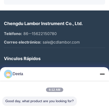
Chengdu Lambor Instrument Co., Ltd.
Teléfono:
86--15622150780
Correo electrónico:
sale@cdlambor.com
Vínculos Rápidos
Inicio
Deeta
Productos
Sobre Nosotros
6:12 AM
Visita A La Fábrica
Good day, what product are you looking for?
Control De Calidad