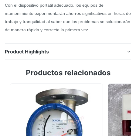
Con el dispositivo portátil adecuado, los equipos de
mantenimiento experimentarán ahorros significativos en horas de
trabajo y tranquilidad al saber que los problemas se solucionarán
de manera rápida y correcta la primera vez.
Product Highlights
El comunicador Trex amplía la larga línea de
Productos relacionados
dispositivos portátiles, al tiempo que añade nuevas
capacidades que lo adaptan a las expectativas de los
consumidores en cuanto a la funcionalidad de los
dispositivos móviles. Los técnicos equipados con un
comunicador Trex no perderán tiempo llevando los ...