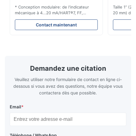
* Conception modulaire: de l'indicateur
Taille 1” (2
mécanique à 4...20 mA/HART®7, FF,
20 mm) dis
Profibus-PA et totalizateur * N'importe
Évaluations
quelle position d'installation: verticale,
150 - 1 500
Contact maintenant
horizontale ou dans les tuyaux
brides : AN
descendants * Flange: DN15...150 / 1⁄2...6";
Vissé : NPT 
également NPT, G, connexions
Matériaux d
hygiéniques, etc. * -196...+400°C / ...
monel; hastel
Demandez une citation
Veuillez utiliser notre formulaire de contact en ligne ci-
dessous si vous avez des questions, notre équipe vous
contactera dès que possible.
Email
*
Téléphone / WhatsApp