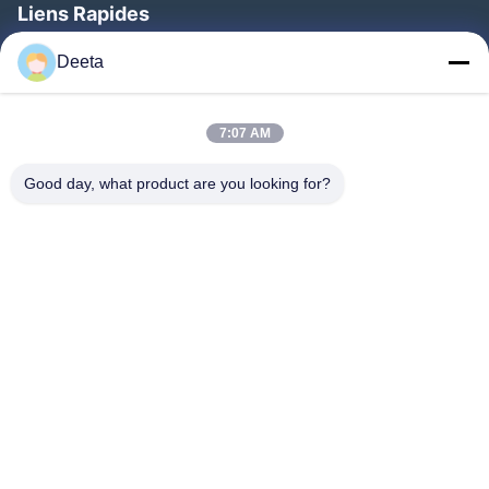
Liens Rapides
Aperçu
Deeta
Produits
A Propos De Nous
7:07 AM
Visite D'usine
Good day, what product are you looking for?
Contrôle De La Qualité
Nouvelles
FAQ
Contact
Suivez-Nous!