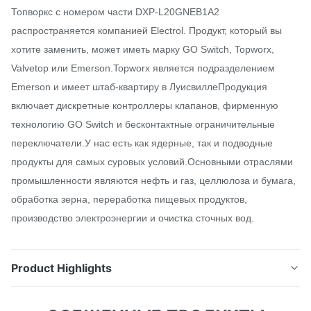
Топворкс с номером части DXP-L20GNEB1A2
распространяется компанией Electrol. Продукт, который вы
хотите заменить, может иметь марку GO Switch, Topworx,
Valvetop или Emerson.Topworx является подразделением
Emerson и имеет штаб-квартиру в ЛуисвиллеПродукция
включает дискретные контроллеры клапанов, фирменную
технологию GO Switch и бесконтактные ограничительные
переключатели.У нас есть как ядерные, так и подводные
продукты для самых суровых условий.Основными отраслями
промышленности являются нефть и газ, целлюлоза и бумага,
обработка зерна, переработка пищевых продуктов,
производство электроэнергии и очистка сточных вод.
Product Highlights
Топворкс с номером части DXP-L20GNEB1A2