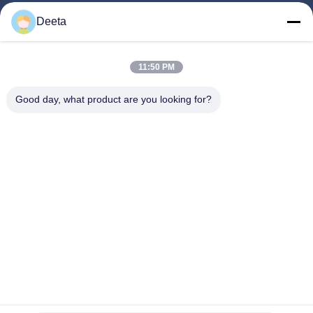
Главная Страница
Deeta
Продукция
О Компании
11:50 PM
Наша Фабрика
Good day, what product are you looking for?
Контроль Качества
Новости
FAQS
Контактные Данные
Следуйте За Нами.