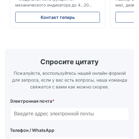
механического индикатора до 4…20
мм), диаме
мА/HART®7, FF, Profibus-PA и
(15–20 мм)
суммирующий счетчик * Любое
Рейтинги и
Контакт теперь
монтажное положение: вертикальное,
ANSI 150–1
горизонтальное или в нисходящих
монтажа ме
трубопроводах * Фланец: DN15…150 / ½…
2500, UNI-D
6"; также NPT, G, гигиенические
1/2 дюйма д
соединения и т. д. * -196…+400°C /
Материалы 
-320…+752°F...
Спросите цитату
Пожалуйста, воспользуйтесь нашей онлайн-формой
для запроса, если у вас есть вопросы, наша команда
свяжется с вами как можно скорее.
Электронная почта
*
Телефон / WhatsApp