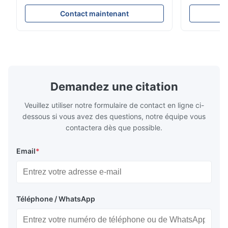
Profibus-PA et totalizateur * N'importe
Évaluations
quelle position d'installation: verticale,
150 - 1 500
Contact maintenant
horizontale ou dans les tuyaux
brides : AN
descendants * Flange: DN15...150 / 1⁄2...6";
Vissé : NPT 
également NPT, G, connexions
Matériaux d
hygiéniques, etc. * -196...+400°C / ...
monel; hastel
Demandez une citation
Veuillez utiliser notre formulaire de contact en ligne ci-
dessous si vous avez des questions, notre équipe vous
contactera dès que possible.
Email
*
Téléphone / WhatsApp