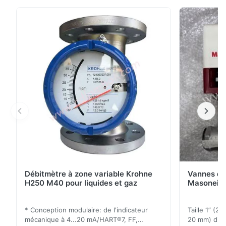
vanne en réponse aux signaux de sortie pneumatiques
variables du contrôleur ou du positionneur de vanne
appliqués à la membrane de l'actionneur. Le réglage à
zéro de l'actionneur est déterminé par ...
Débitmètre à zone variable Krohne
Vannes de
H250 M40 pour liquides et gaz
Masoneila
* Conception modulaire: de l'indicateur
Taille 1” (2
mécanique à 4...20 mA/HART®7, FF,
20 mm) dis