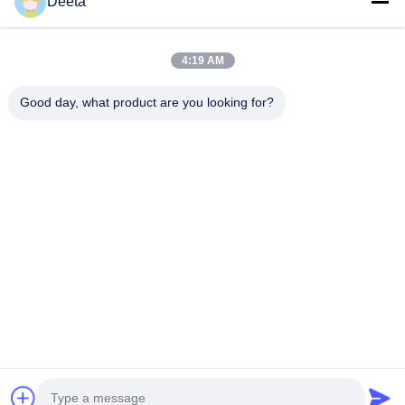
Deeta
Produits
A Propos De Nous
4:19 AM
Visite D'usine
Good day, what product are you looking for?
Contrôle De La Qualité
Nouvelles
FAQ
Contact
Suivez-Nous!
©2026- Chengdu Lambor Instrument Co., Ltd.. . Tous droits réservés.