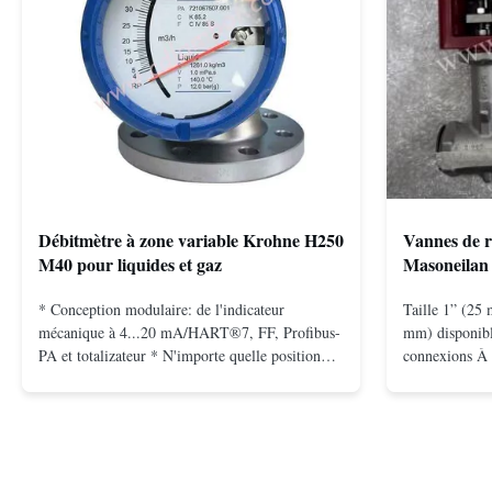
Débitmètre à zone variable Krohne H250
Vannes de r
M40 pour liquides et gaz
Masoneilan 
* Conception modulaire: de l'indicateur
Taille 1” (25 
mécanique à 4...20 mA/HART®7, FF, Profibus-
mm) disponibl
PA et totalizateur * N'importe quelle position
connexions À 
d'installation: verticale, horizontale ou dans les
bride pour mo
tuyaux descendants * Flange: DN15...150 /
2500, UNI-DIN
1⁄2...6"; également NPT, G, connexions
(15 à 25 mm) 
hygiéniques, etc. * -196...+400°C / ...
inoxydable; mo