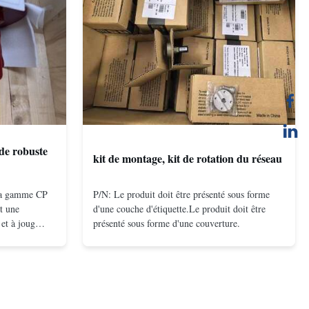
de robuste
kit de montage, kit de rotation du réseau
 la gamme CP
P/N: Le produit doit être présenté sous forme
t une
d'une couche d'étiquette.Le produit doit être
et à joug
présenté sous forme d'une couverture.
on à double
compacte et
és même à