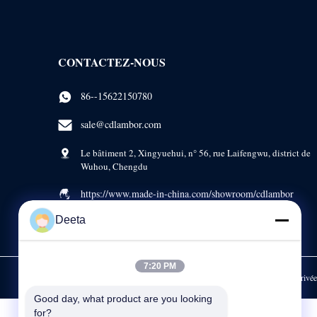
CONTACTEZ-NOUS
86--15622150780
sale@cdlambor.com
Le bâtiment 2, Xingyuehui, n° 56, rue Laifengwu, district de
Wuhou, Chengdu
https://www.made-in-china.com/showroom/cdlambor
Deeta
7:20 PM
Politique en matière de protection de la vie privée
Good day, what product are you looking 
for?