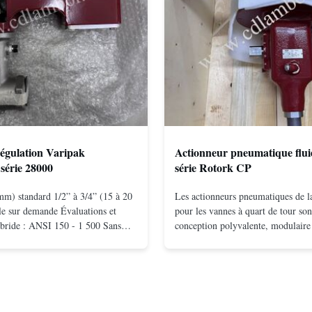
égulation Varipak
Actionneur pneumatique flui
série 28000
série Rotork CP
mm) standard 1/2” à 3/4” (15 à 20
Les actionneurs pneumatiques de
e sur demande Évaluations et
pour les vannes à quart de tour son
bride : ANSI 150 - 1 500 Sans
conception polyvalente, modulaire 
ntage entre brides : ANSI 150 –
écossais disponible en configurati
 10 - 400 Vissé : NPT 1/2" à 1"
action et à ressort.La conception 
Matériaux du corps acier
efficace produit des moments élev
nel; hastelloy C; alliage ...
basse pressionLes concepts de ...