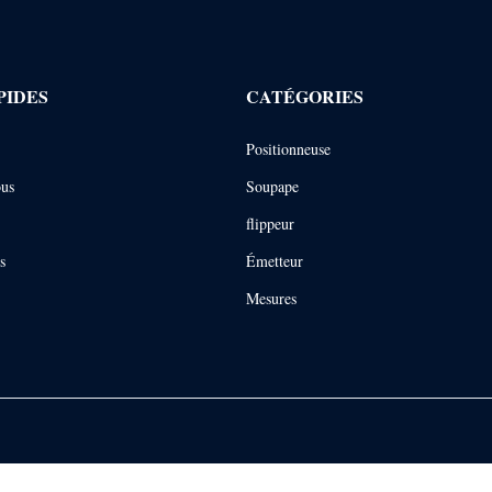
PIDES
CATÉGORIES
Positionneuse
ous
Soupape
flippeur
s
Émetteur
Mesures