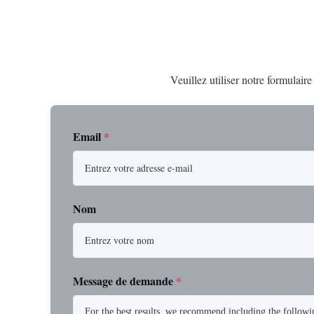
Veuillez utiliser notre formulair
Email
*
Nom
Message de demande
*