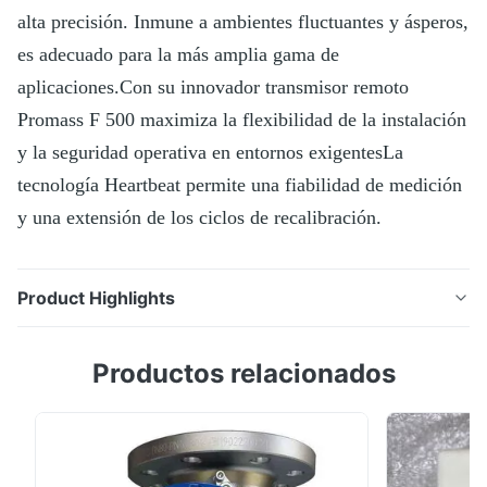
alta precisión. Inmune a ambientes fluctuantes y ásperos,
es adecuado para la más amplia gama de
aplicaciones.Con su innovador transmisor remoto
Promass F 500 maximiza la flexibilidad de la instalación
y la seguridad operativa en entornos exigentesLa
tecnología Heartbeat permite una fiabilidad de medición
y una extensión de los ciclos de recalibración.
Product Highlights
Promass F tiene una larga reputación como un sensor
Productos relacionados
de alta precisión. Inmune a ambientes fluctuantes y
ásperos, es adecuado para la más amplia gama de
aplicaciones.Con su innovador transmisor remoto
Promass F 500 maximiza la flexibilidad de la