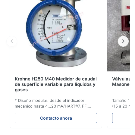
instalación y la seguridad operativa en entornos ...
Krohne H250 M40 Medidor de caudal
Válvulas d
de superficie variable para líquidos y
Masoneila
gases
* Diseño modular: desde el indicador
Tamaño 1 ′′ 
mecánico hasta 4...20 mA/HART®7, FF,
(15 a 20 mm)
Profibus-PA y totalizador * Cualquier
Clasificaci
posición de instalación: vertical, horizontal
condiciones
Contacto ahora
o en tuberías descendentes * Flange:
ensayo de l
DN15...150 / 1⁄2...6"; también NPT, G,
Sin brida pa
conexiones higiénicas, etc. * -196...+400°C
150 ¢ 2500, 