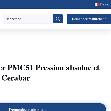
Français
Demandez maintenant
r PMC51 Pression absolue et
 Cerabar
D
e
m
a
n
d
e
z
m
a
i
n
t
e
n
a
n
t