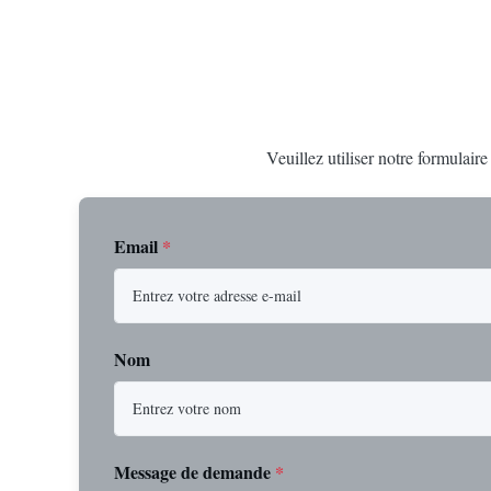
Veuillez utiliser notre formulair
Email
*
Nom
Message de demande
*