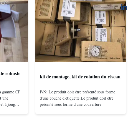
de robuste
kit de montage, kit de rotation du réseau
 la gamme CP
P/N: Le produit doit être présenté sous forme
t une
d'une couche d'étiquette.Le produit doit être
et à joug
présenté sous forme d'une couverture.
on à double
compacte et
és même à