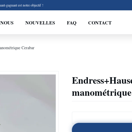
ant-gagnant est notre objectif !
 NOUS
NOUVELLES
FAQ
CONTACT
anométrique Cerabar
Endress+Hause
manométrique