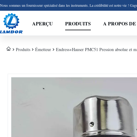
Nous sommes un fournisseur spécialisé dans les instruments. La crédibilité est notre vie ! Gagn
APERÇU
PRODUITS
A PROPOS DE
Produits
Émetteur
Endress+Hauser PMC51 Pression absolue et m