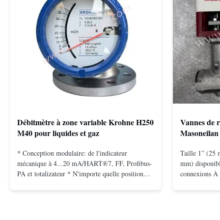
Débitmètre à zone variable Krohne H250
Vannes de r
M40 pour liquides et gaz
Masoneilan 
* Conception modulaire: de l'indicateur
Taille 1” (25 
mécanique à 4...20 mA/HART®7, FF, Profibus-
mm) disponibl
PA et totalizateur * N'importe quelle position
connexions À 
d'installation: verticale, horizontale ou dans les
bride pour mo
tuyaux descendants * Flange: DN15...150 /
2500, UNI-DIN
1⁄2...6"; également NPT, G, connexions
(15 à 25 mm) 
hygiéniques, etc. * -196...+400°C / ...
inoxydable; mo