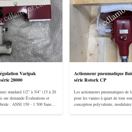
égulation Varipak
Actionneur pneumatique flui
série 28000
série Rotork CP
mm) standard 1/2” à 3/4” (15 à 20
Les actionneurs pneumatiques de
e sur demande Évaluations et
pour les vannes à quart de tour son
bride : ANSI 150 - 1 500 Sans
conception polyvalente, modulaire 
ntage entre brides : ANSI 150 –
écossais disponible en configurati
 10 - 400 Vissé : NPT 1/2" à 1"
action et à ressort.La conception 
Matériaux du corps acier
efficace produit des moments élev
nel; hastelloy C; alliage ...
basse pressionLes concepts de ...