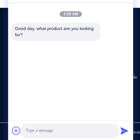
3:58 AM
Good day, what product are you looking 
for?
CONTACTEZ-NOUS
86--15622150780
sale@cdlambor.com
Le bâtiment 2, Xingyuehui, n° 56, rue Laifengwu, district de
Wuhou, Chengdu
https://www.made-in-china.com/showroom/cdlambor
Politique en matière de protection de la vie privée