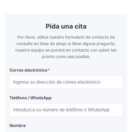
conexiones higiénicas, etc. * -196...+400°C
150 ¢ 2500, 
/ -320...+752°F; m...
NPT 1/2 ̊ a ..
Pida una cita
Por favor, utilice nuestro formulario de contacto de
consulta en línea de abajo si tiene alguna pregunta,
nuestro equipo se pondrá en contacto con usted tan
pronto como sea posible.
Correo electrónico
*
Teléfono / WhatsApp
Nombre