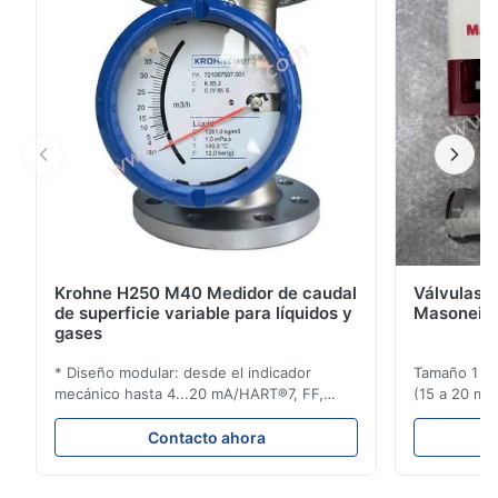
alto grado de seguridad del sistema ...
Krohne H250 M40 Medidor de caudal
Válvulas d
de superficie variable para líquidos y
Masoneila
gases
* Diseño modular: desde el indicador
Tamaño 1 ′′ 
mecánico hasta 4...20 mA/HART®7, FF,
(15 a 20 mm)
Profibus-PA y totalizador * Cualquier
Clasificaci
posición de instalación: vertical, horizontal
condiciones
Contacto ahora
o en tuberías descendentes * Flange:
ensayo de l
DN15...150 / 1⁄2...6"; también NPT, G,
Sin brida pa