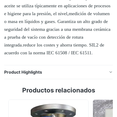
aceite se utiliza típicamente en aplicaciones de procesos
e higiene para la presión, el nivel,medición de volumen
o masa en líquidos y gases. Garantiza un alto grado de
seguridad del sistema gracias a una membrana cerámica
a prueba de vacío con detección de rotura
integrada.reduce los costes y ahorra tiempo. SIL2 de
acuerdo con la norma IEC 61508 / IEC 61511.
Product Highlights
El transmisor de presión digital Cerabar PMC51 con
Productos relacionados
célula de medición de cerámica capacitiva y libre de
aceite se utiliza típicamente en aplicaciones de
procesos e higiene para la presión, el nivel,medición
de volumen o masa en líquidos y gases. Garantiza un