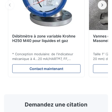
Débitmètre à zone variable Krohne
Vannes de
H250 M40 pour liquides et gaz
Masoneila
* Conception modulaire: de l'indicateur
Taille 1” (2
mécanique à 4...20 mA/HART®7, FF,
20 mm) dis
Profibus-PA et totalizateur * N'importe
Évaluations
quelle position d'installation: verticale,
150 - 1 500
Contact maintenant
horizontale ou dans les tuyaux
brides : AN
descendants * Flange: DN15...150 / 1⁄2...6";
Vissé : NPT 
également NPT, G, connexions
Matériaux d
hygiéniques, etc. * -196...+400°C / ...
monel; hastel
Demandez une citation