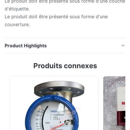
Le produit doit être présenté sous forme d'une couche
d'étiquette.
Le produit doit être présenté sous forme d'une
couverture.
Product Highlights
P/N: Le produit doit être présenté sous forme d'une
Produits connexes
couche d'étiquette.Le produit doit être présenté sous
forme d'une couverture.