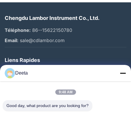
Chengdu Lambor Instrument Co., Ltd.
Téléphone:
86--15622150780
Email:
sale@cdlambor.com
Liens Rapides
Aperçu
Deeta
Produits
A Propos De Nous
9:48 AM
Visite D'usine
Good day, what product are you looking for?
Contrôle De La Qualité
Nouvelles