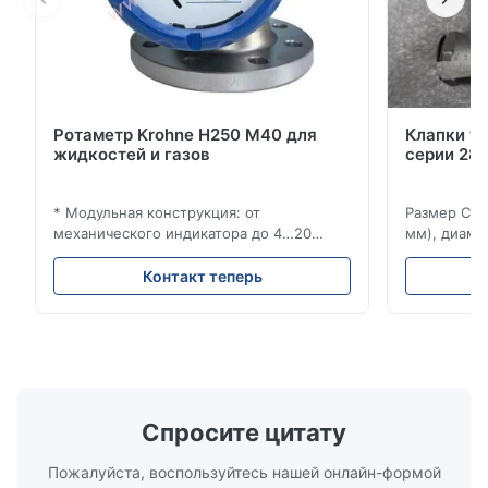
Ротаметр Krohne H250 M40 для
Клапки у
жидкостей и газов
серии 280
* Модульная конструкция: от
Размер Ста
механического индикатора до 4…20
мм), диаме
мА/HART®7, FF, Profibus-PA и
(15–20 мм)
суммирующий счетчик * Любое
Рейтинги и
Контакт теперь
монтажное положение: вертикальное,
ANSI 150–1
горизонтальное или в нисходящих
монтажа ме
трубопроводах * Фланец: DN15…150 / ½…
2500, UNI-D
6"; также NPT, G, гигиенические
1/2 дюйма д
соединения и т. д. * -196…+400°C /
Материалы 
-320…+752°F...
Спросите цитату
Пожалуйста, воспользуйтесь нашей онлайн-формой