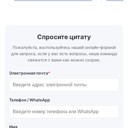
монтажное положение: вертикальное,
ANSI 150–1
горизонтальное или в нисходящих
монтажа ме
трубопроводах * Фланец: DN15…150 / ½…
2500, UNI-D
6"; также NPT, G, гигиенические
1/2 дюйма д
соединения и т. д. * -196…+400°C /
Материалы 
-320…+752°F...
Спросите цитату
Пожалуйста, воспользуйтесь нашей онлайн-формой
для запроса, если у вас есть вопросы, наша команда
свяжется с вами как можно скорее.
Электронная почта
*
Телефон / WhatsApp
Имя