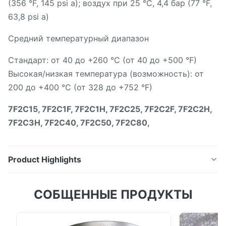
(356 °F, 145 psi a); воздух при 25 °C, 4,4 бар (77 °F,
63,8 psi a)
Средний температурный диапазон
Стандарт: от 40 до +260 °C (от 40 до +500 °F)
Высокая/низкая температура (возможность): от
200 до +400 °C (от 328 до +752 °F)
7F2C15, 7F2C1F, 7F2C1H, 7F2C25, 7F2C2F, 7F2C2H,
7F2C3H, 7F2C40, 7F2C50, 7F2C80,
Product Highlights
Пролин Prowirl F 200 вихревой потокомер
СОБЩЕННЫЕ ПРОДУКТЫ
Спецификации на первый взгляд Максимальная
погрешность измерения Объемный поток
(жидкость): ±0,75 %Объемный поток