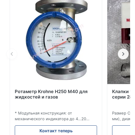
(необязательно): ±0,65 %Объемный поток
(необязательно): ±0,65 %Объемный поток (пары,
газа): ±1,00 %Массовый поток (насыщенный пар):
±1,7% (компенс...
Ротаметр Krohne H250 M40 для
Клапки у
жидкостей и газов
серии 280
* Модульная конструкция: от
Размер Ста
механического индикатора до 4…20
мм), диаме
мА/HART®7, FF, Profibus-PA и
(15–20 мм)
суммирующий счетчик * Любое
Рейтинги и
Контакт теперь