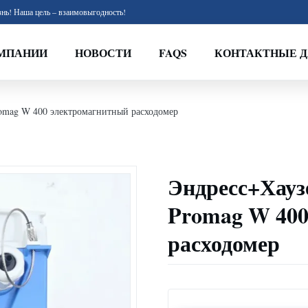
нь! Наша цель – взаимовыгодность!
МПАНИИ
НОВОСТИ
FAQS
КОНТАКТНЫЕ 
omag W 400 электромагнитный расходомер
Эндресс+Хауз
Promag W 400
расходомер