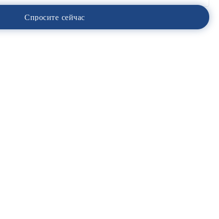
С
п
р
о
с
и
т
е
с
е
й
ч
а
с