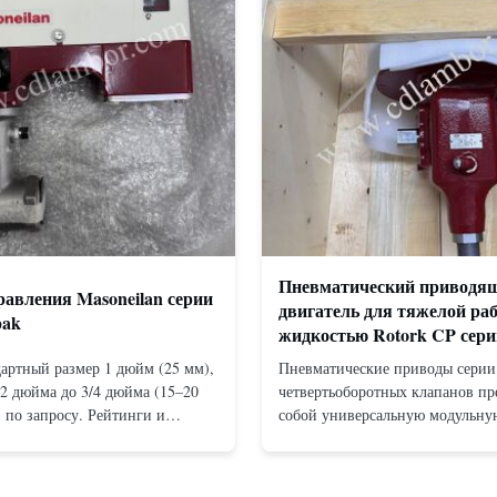
Пневматический приводя
авления Masoneilan серии
двигатель для тяжелой ра
pak
жидкостью Rotork CP сери
артный размер 1 дюйм (25 мм),
Пневматические приводы серии
/2 дюйма до 3/4 дюйма (15–20
четвертьоборотных клапанов пр
 по запросу. Рейтинги и
собой универсальную модульну
 Фланцевый: ANSI 150–1500
конструкцию с кулисным механ
й для монтажа между
доступную как в конфигурация
NSI 150–2500, UNI-DIN 10–400.
действия, так и в конфигурация