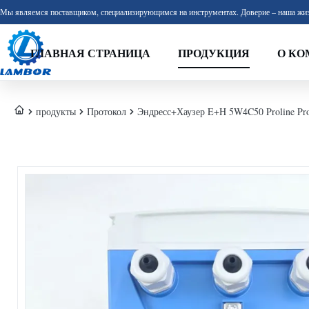
Мы являемся поставщиком, специализирующимся на инструментах. Доверие – наша жиз
ГЛАВНАЯ СТРАНИЦА
ПРОДУКЦИЯ
О КО
продукты
Протокол
Эндресс+Хаузер E+H 5W4C50 Proline Pr