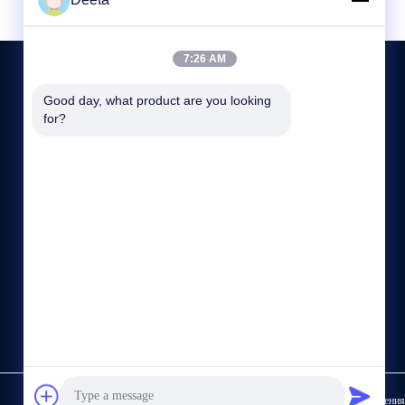
7:26 AM
Good day, what product are you looking 
for?
СВЯЖИТЕСЬ МЫ
86--15622150780
sale@cdlambor.com
Здание 2, Синъюэхуэй, улица Лайфэнву, дом 56, район
Ухоу, Чэнду
https://www.made-in-china.com/showroom/cdlambor
Политика уединения