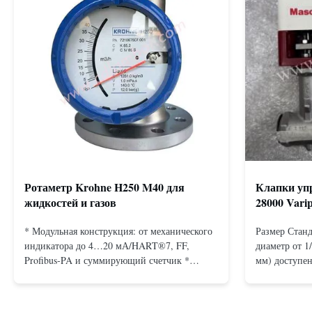
Ротаметр Krohne H250 M40 для
Клапки упр
жидкостей и газов
28000 Vari
* Модульная конструкция: от механического
Размер Станд
индикатора до 4…20 мА/HART®7, FF,
диаметр от 1
Profibus-PA и суммирующий счетчик *
мм) доступен
Любое монтажное положение: вертикальное,
подключения
горизонтальное или в нисходящих
Бесфланцевы
трубопроводах * Фланец: DN15…150 / ½…
фланцами: A