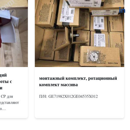
щий
монтажный комплект, ротационный
боты с
комплект массива
и
 CP для
П/Н: GE71982X012GE04535X012
едставляют
ю
измом,
х двойного
х с