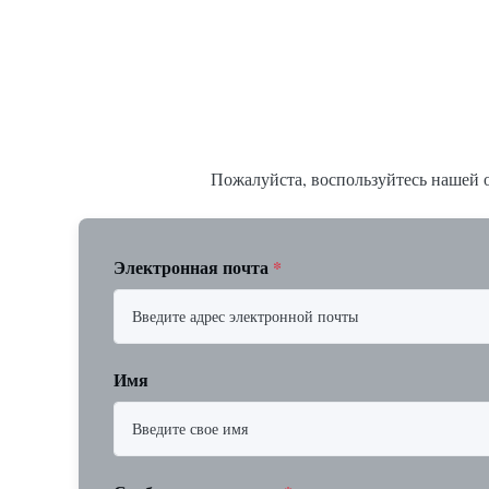
6"; также NPT, G, гигиенические соединения
Резьбовое: N
и т. д. * -196…+400°C / -320…+752°F...
15 до 25 мм)
Пожалуйста, воспользуйтесь нашей о
Электронная почта
*
Имя