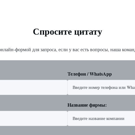
PT от 1/2 дюйма до 1 дюйма (от
пружинным возвратом. Компакт
 Материалы корпус...
эффективная конструкция обесп
высокий крутящи...
Спросите цитату
нлайн-формой для запроса, если у вас есть вопросы, наша команд
Телефон / WhatsApp
Название фирмы: