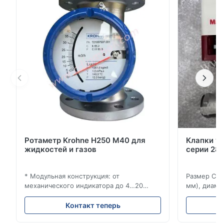
или включение и выключение клапанов
автоматического управления.Позиционировщик
подает воздух на о...
Ротаметр Krohne H250 M40 для
Клапки у
жидкостей и газов
серии 280
* Модульная конструкция: от
Размер Ста
механического индикатора до 4…20
мм), диаме
мА/HART®7, FF, Profibus-PA и
(15–20 мм)
суммирующий счетчик * Любое
Рейтинги и
Контакт теперь
монтажное положение: вертикальное,
ANSI 150–1
горизонтальное или в нисходящих
монтажа ме