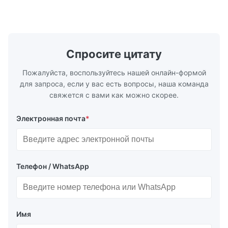
трубопроводах * Фланец: DN15…150 / ½…
2500, UNI-D
6"; также NPT, G, гигиенические
1/2 дюйма д
соединения и т. д. * -196…+400°C /
Материалы 
-320…+752°F...
Спросите цитату
Пожалуйста, воспользуйтесь нашей онлайн-формой
для запроса, если у вас есть вопросы, наша команда
свяжется с вами как можно скорее.
Электронная почта
*
Телефон / WhatsApp
Имя