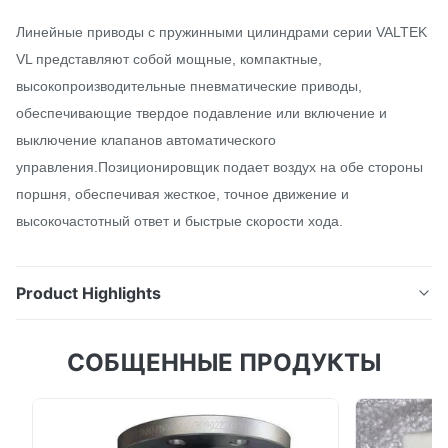
Линейные приводы с пружинными цилиндрами серии VALTEK
VL представляют собой мощные, компактные,
высокопроизводительные пневматические приводы,
обеспечивающие твердое подавление или включение и
выключение клапанов автоматического
управления.Позиционировщик подает воздух на обе стороны
поршня, обеспечивая жесткое, точное движение и
высокочастотный ответ и быстрые скорости хода.
Product Highlights
Действующее устройство VL Линейные приводы с
СОБЩЕННЫЕ ПРОДУКТЫ
пружинными цилиндрами серии VALTEK VL
представляют собой мощные, компактные,
высокопроизводительные пневматические
приводы, обеспечивающие твердое подавление