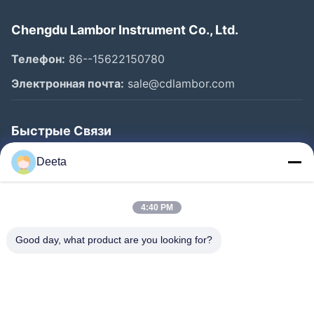
Chengdu Lambor Instrument Co., Ltd.
Телефон:
86--15622150780
Электронная почта:
sale@cdlambor.com
Быстрые Связи
Главная Страница
Deeta
Продукция
О Компании
4:40 PM
Наша Фабрика
Good day, what product are you looking for?
Контроль Качества
Новости
FAQS