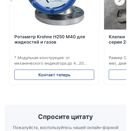
Ротаметр Krohne H250 M40 для
Клапки у
жидкостей и газов
серии 280
* Модульная конструкция: от
Размер Ста
механического индикатора до 4…20
мм), диаме
мА/HART®7, FF, Profibus-PA и
(15–20 мм)
суммирующий счетчик * Любое
Рейтинги и
Контакт теперь
монтажное положение: вертикальное,
ANSI 150–1
горизонтальное или в нисходящих
монтажа ме
трубопроводах * Фланец: DN15…150 / ½…
2500, UNI-D
6"; также NPT, G, гигиенические
1/2 дюйма д
соединения и т. д. * -196…+400°C /
Материалы 
-320…+752°F...
Спросите цитату
Пожалуйста, воспользуйтесь нашей онлайн-формой