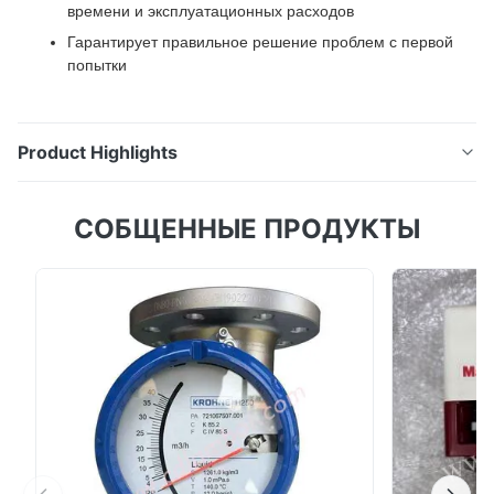
времени и эксплуатационных расходов
Гарантирует правильное решение проблем с первой
попытки
Product Highlights
Emerson AMS TREX TREXLHPKLWS1S Трексовый
СОБЩЕННЫЕ ПРОДУКТЫ
коммуникатор устройств Обзор продукта
Коммуникатор устройств Trex расширяет линейку
портативных устройств Emerson, включая
современные возможности мобильных устройств,
отвечающие современным ожиданиям
пользователей. Этот передовой инструмент
позволяет техниче...