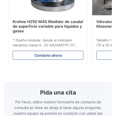
Krohne H250 M40 Medidor de caudal
Válvulas d
de superficie variable para líquidos y
Masoneila
gases
* Diseño modular: desde el indicador
Tamaño 1 ′′ 
mecánico hasta 4...20 mA/HART®7, FF,
(15 a 20 mm)
Profibus-PA y totalizador * Cualquier
Clasificaci
posición de instalación: vertical, horizontal
condiciones
Contacto ahora
o en tuberías descendentes * Flange:
ensayo de l
DN15...150 / 1⁄2...6"; también NPT, G,
Sin brida pa
conexiones higiénicas, etc. * -196...+400°C
150 ¢ 2500, 
/ -320...+752°F; m...
NPT 1/2 ̊ a ..
Pida una cita
Por favor, utilice nuestro formulario de contacto de
consulta en línea de abajo si tiene alguna pregunta,
nuestro equipo se pondrá en contacto con usted tan