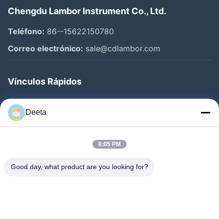
Chengdu Lambor Instrument Co., Ltd.
Teléfono:
86--15622150780
Correo electrónico:
sale@cdlambor.com
Vínculos Rápidos
Inicio
Deeta
Productos
Sobre Nosotros
8:05 PM
Visita A La Fábrica
Good day, what product are you looking for?
Control De Calidad
Noticias
Preguntas Frecuentes