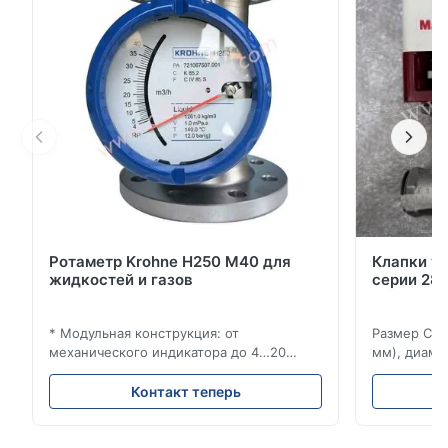
уникальным гигиеническим дизайном
обеспечивает высочайшую безопасность и
качество ...
Ротаметр Krohne H250 M40 для
Клапки у
жидкостей и газов
серии 280
* Модульная конструкция: от
Размер Ста
механического индикатора до 4…20
мм), диаме
мА/HART®7, FF, Profibus-PA и
(15–20 мм)
суммирующий счетчик * Любое
Рейтинги и
Контакт теперь
монтажное положение: вертикальное,
ANSI 150–1
горизонтальное или в нисходящих
монтажа ме
трубопроводах * Фланец: DN15…150 / ½…
2500, UNI-D