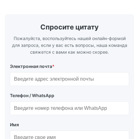
6"; также NPT, G, гигиенические
1/2 дюйма д
соединения и т. д. * -196…+400°C /
Материалы 
-320…+752°F...
Спросите цитату
Пожалуйста, воспользуйтесь нашей онлайн-формой
для запроса, если у вас есть вопросы, наша команда
свяжется с вами как можно скорее.
Электронная почта
*
Телефон / WhatsApp
Имя