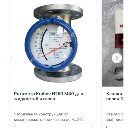
приложений (IP68) * -25...+150°C / -13...+302°F;
максимум 25 барг / 360 псиг * Для труб DN25...400
/ 1...16", необязательно для > DN400 / 16" * Для
электрических цепей п...
Ротаметр Krohne H250 M40 для
Клапки у
жидкостей и газов
серии 280
* Модульная конструкция: от
Размер Ста
механического индикатора до 4…20
мм), диаме
мА/HART®7, FF, Profibus-PA и
(15–20 мм)