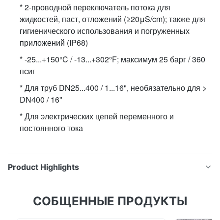
* 2-проводной переключатель потока для
жидкостей, паст, отложений (≥20μS/cm); также для
гигиенического использования и погруженных
приложений (IP68)
* -25...+150°C / -13...+302°F; максимум 25 барг / 360
псиг
* Для труб DN25...400 / 1...16", необязательно для >
DN400 / 16"
* Для электрических цепей переменного и
постоянного тока
Product Highlights
* 2-проводной переключатель потока для
СОБЩЕННЫЕ ПРОДУКТЫ
жидкостей, паст, отложений (≥20μS/cm); также
для гигиенического использования и погруженных