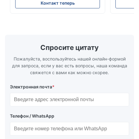
суммирующий счетчик * Любое
Рейтинги и
Контакт теперь
монтажное положение: вертикальное,
ANSI 150–1
горизонтальное или в нисходящих
монтажа ме
трубопроводах * Фланец: DN15…150 / ½…
2500, UNI-D
6"; также NPT, G, гигиенические
1/2 дюйма д
соединения и т. д. * -196…+400°C /
Материалы 
-320…+752°F...
Спросите цитату
Пожалуйста, воспользуйтесь нашей онлайн-формой
для запроса, если у вас есть вопросы, наша команда
свяжется с вами как можно скорее.
Электронная почта
*
Телефон / WhatsApp