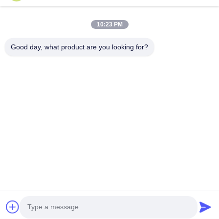
Продукция
О Компании
10:23 PM
Наша Фабрика
Good day, what product are you looking for?
Контроль Качества
Новости
FAQS
Контактные Данные
Следуйте За Нами.
©2026- Chengdu Lambor Instrument Co., Ltd.. . Все права защищены.