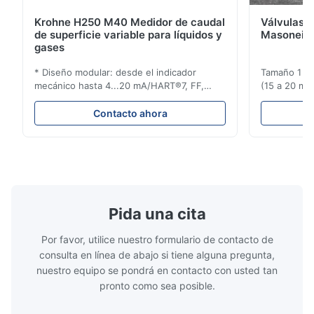
Krohne H250 M40 Medidor de caudal
Válvulas d
de superficie variable para líquidos y
Masoneila
gases
* Diseño modular: desde el indicador
Tamaño 1 ′′ 
mecánico hasta 4...20 mA/HART®7, FF,
(15 a 20 mm)
Profibus-PA y totalizador * Cualquier
Clasificaci
posición de instalación: vertical, horizontal
condiciones
Contacto ahora
o en tuberías descendentes * Flange:
ensayo de l
DN15...150 / 1⁄2...6"; también NPT, G,
Sin brida pa
conexiones higiénicas, etc. * -196...+400°C
150 ¢ 2500, 
/ -320...+752°F; m...
NPT 1/2 ̊ a ..
Pida una cita
Por favor, utilice nuestro formulario de contacto de
consulta en línea de abajo si tiene alguna pregunta,
nuestro equipo se pondrá en contacto con usted tan
pronto como sea posible.