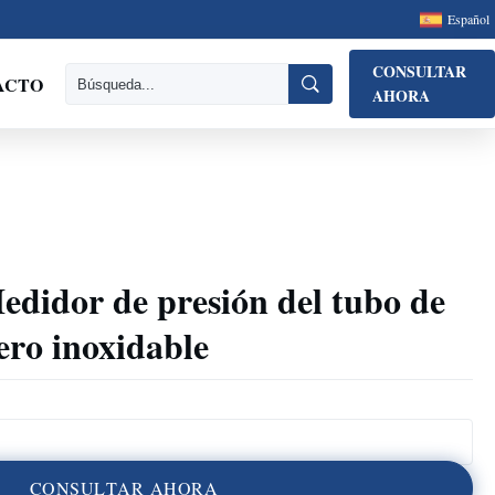
Español
CONSULTAR
ACTO
AHORA
didor de presión del tubo de
ro inoxidable
C
O
N
S
U
L
T
A
R
A
H
O
R
A