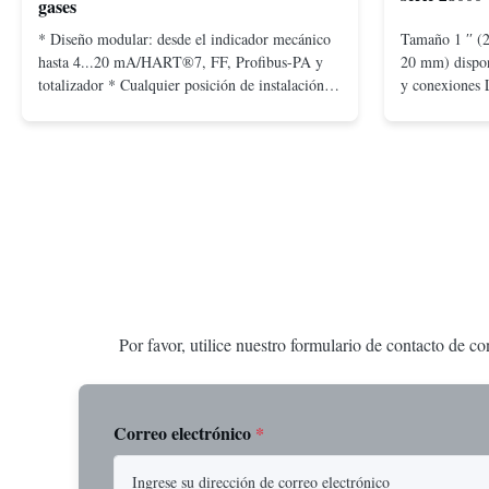
gases
* Diseño modular: desde el indicador mecánico
Tamaño 1 ′′ (2
hasta 4...20 mA/HART®7, FF, Profibus-PA y
20 mm) disponi
totalizador * Cualquier posición de instalación:
y conexiones 
vertical, horizontal o en tuberías descendentes *
máquinas de e
Flange: DN15...150 / 1⁄2...6"; también NPT, G,
siguientes: Si
conexiones higiénicas, etc. * -196...+400°C /
bridas: ANSI
-320...+752°F; m...
Con tornillo: N
Por favor, utilice nuestro formulario de contacto de c
Correo electrónico
*