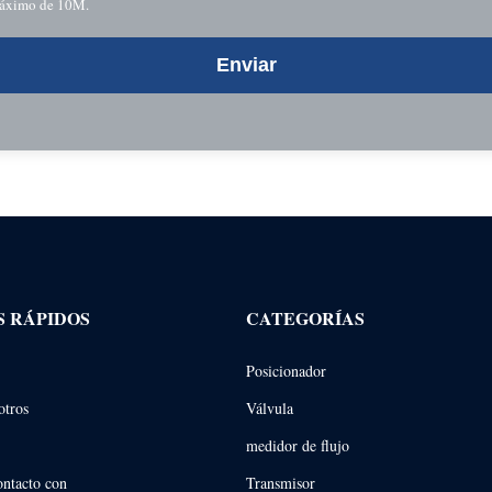
 máximo de 10M.
Enviar
S RÁPIDOS
CATEGORÍAS
Posicionador
otros
Válvula
medidor de flujo
ontacto con
Transmisor