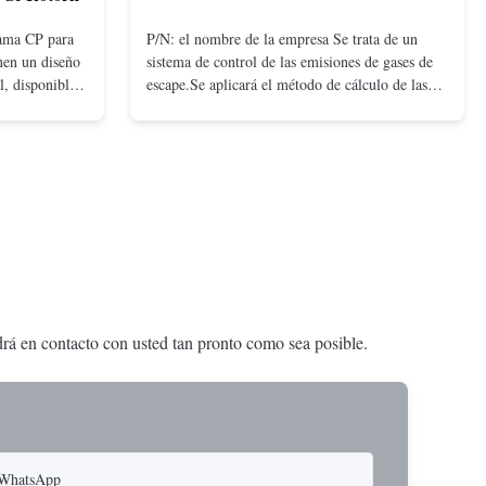
gama CP para
P/N: el nombre de la empresa Se trata de un
enen un diseño
sistema de control de las emisiones de gases de
l, disponible
escape.Se aplicará el método de cálculo de las
 y de retorno
emisiones.
ficiente
ajas presiones.
ndrá en contacto con usted tan pronto como sea posible.