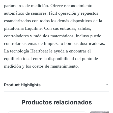
parámetros de medición. Ofrece reconocimiento
automático de sensores, fácil operación y repuestos
estandarizados con todos los demás dispositivos de la
plataforma Liquiline. Con sus entradas, salidas,
controladores y módulos matemáticos, incluso puede
controlar sistemas de limpieza o bombas dosificadoras.
La tecnología Heartbeat le ayuda a encontrar el
equilibrio ideal entre la disponibilidad del punto de
medición y los costos de mantenimiento.
Product Highlights
El transmisor Liquiline CM442 le permite conectar
Productos relacionados
hasta 2 sensores Memosens de su elección entre más
de 12 parámetros de medición. Ofrece reconocimiento