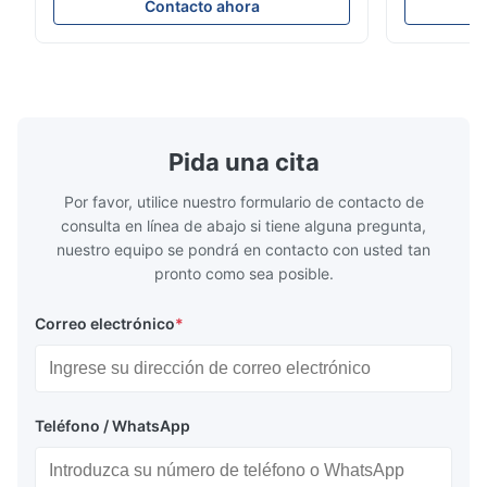
posición de instalación: vertical, horizontal
condiciones
Contacto ahora
o en tuberías descendentes * Flange:
ensayo de l
DN15...150 / 1⁄2...6"; también NPT, G,
Sin brida pa
conexiones higiénicas, etc. * -196...+400°C
150 ¢ 2500, 
/ -320...+752°F; m...
NPT 1/2 ̊ a ..
Pida una cita
Por favor, utilice nuestro formulario de contacto de
consulta en línea de abajo si tiene alguna pregunta,
nuestro equipo se pondrá en contacto con usted tan
pronto como sea posible.
Correo electrónico
*
Teléfono / WhatsApp