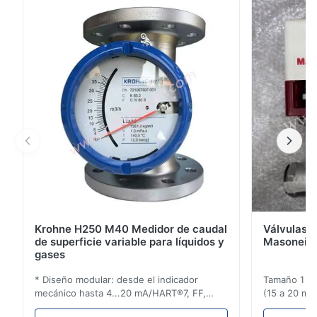
automático de sensores, fácil operación y repuestos
estandarizados con todos los demás dispositivos de
la plataforma Liquiline. Con sus entradas, ...
Krohne H250 M40 Medidor de caudal
Válvulas d
de superficie variable para líquidos y
Masoneila
gases
* Diseño modular: desde el indicador
Tamaño 1 ′′ 
mecánico hasta 4...20 mA/HART®7, FF,
(15 a 20 mm)
Profibus-PA y totalizador * Cualquier
Clasificaci