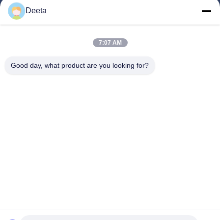
Inicio
Deeta
Productos
Sobre Nosotros
7:07 AM
Visita A La Fábrica
Good day, what product are you looking for?
Control De Calidad
Noticias
Preguntas Frecuentes
Contacto
Síguenos.
©2026- Chengdu Lambor Instrument Co., Ltd.. . Todos los derechos