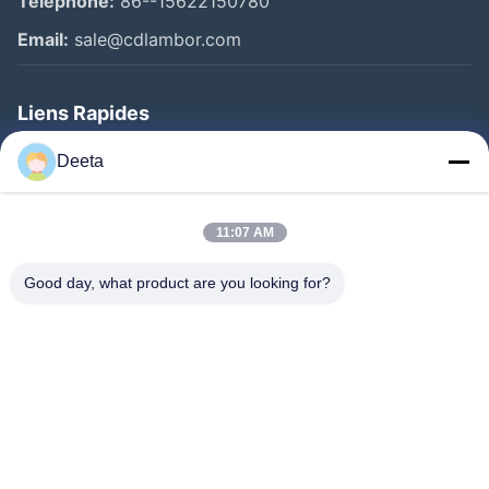
Téléphone:
86--15622150780
Email:
sale@cdlambor.com
Liens Rapides
Aperçu
Deeta
Produits
A Propos De Nous
11:07 AM
Visite D'usine
Good day, what product are you looking for?
Contrôle De La Qualité
Nouvelles
FAQ
Contact