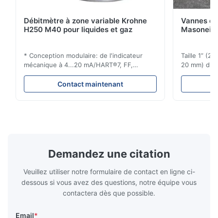
Débitmètre à zone variable Krohne
Vannes de
H250 M40 pour liquides et gaz
Masoneila
* Conception modulaire: de l'indicateur
Taille 1” (2
mécanique à 4...20 mA/HART®7, FF,
20 mm) dis
Profibus-PA et totalizateur * N'importe
Évaluations
quelle position d'installation: verticale,
150 - 1 500
Contact maintenant
horizontale ou dans les tuyaux
brides : AN
descendants * Flange: DN15...150 / 1⁄2...6";
Vissé : NPT 
également NPT, G, connexions
Matériaux d
hygiéniques, etc. * -196...+400°C / ...
monel; hastel
Demandez une citation
Veuillez utiliser notre formulaire de contact en ligne ci-
dessous si vous avez des questions, notre équipe vous
contactera dès que possible.
Email
*