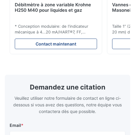
Débitmètre à zone variable Krohne
Vannes de
H250 M40 pour liquides et gaz
Masoneila
* Conception modulaire: de l'indicateur
Taille 1” (2
mécanique à 4...20 mA/HART®7, FF,
20 mm) dis
Profibus-PA et totalizateur * N'importe
Évaluations
quelle position d'installation: verticale,
150 - 1 500
Contact maintenant
horizontale ou dans les tuyaux
brides : AN
descendants * Flange: DN15...150 / 1⁄2...6";
Vissé : NPT 
également NPT, G, connexions
Matériaux d
hygiéniques, etc. * -196...+400°C / ...
monel; hastel
Demandez une citation
Veuillez utiliser notre formulaire de contact en ligne ci-
dessous si vous avez des questions, notre équipe vous
contactera dès que possible.
Email
*