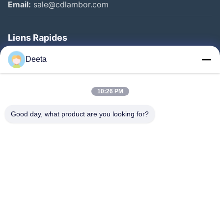
Email:
sale@cdlambor.com
Liens Rapides
Aperçu
Deeta
Produits
A Propos De Nous
10:26 PM
Visite D'usine
Good day, what product are you looking for?
Contrôle De La Qualité
Nouvelles
FAQ
Contact
Suivez-Nous!