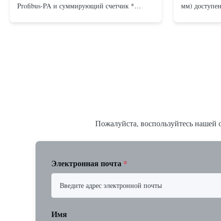
Profibus-PA и суммирующий счетчик *
мм) доступен
Любое монтажное положение: вертикальное,
подключения
горизонтальное или в нисходящих
Бесфланцевы
трубопроводах * Фланец: DN15…150 / ½…
фланцами: A
6"; также NPT, G, гигиенические соединения
Резьбовое: N
и т. д. * -196…+400°C / -320…+752°F...
15 до 25 мм)
Пожалуйста, воспользуйтесь нашей о
Электронная почта
*
Имя