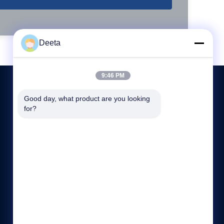
Deeta
9:46 PM
Good day, what product are you looking 
for?
СВЯЖИТЕСЬ МЫ
86--15622150780
sale@cdlambor.com
Здание 2, Синъюэхуэй, улица Лайфэнву, дом 56, район
Ухоу, Чэнду
https://www.made-in-china.com/showroom/cdlambor