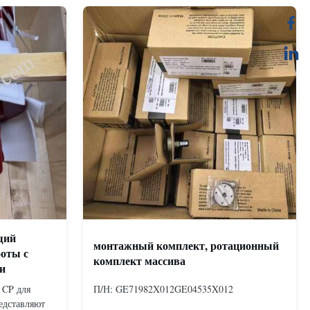
щий
монтажный комплект, ротационный
боты с
комплект массива
и
 CP для
П/Н: GE71982X012GE04535X012
едставляют