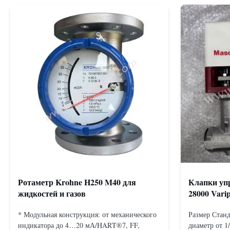
Ротаметр Krohne H250 M40 для
Клапки упр
жидкостей и газов
28000 Vari
* Модульная конструкция: от механического
Размер Станд
индикатора до 4…20 мА/HART®7, FF,
диаметр от 1