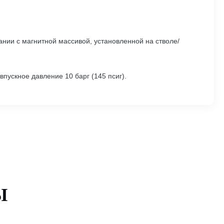
ании с магнитной массивой, установленной на стволе/
пускное давление 10 барг (145 псиг).
Ы