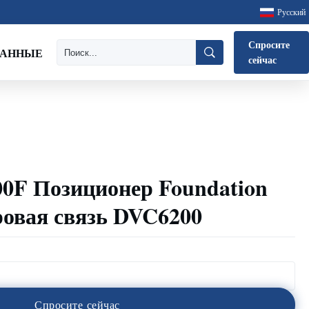
Русский
Спросите
ДАННЫЕ
сейчас
00F Позиционер Foundation
ровая связь DVC6200
С
п
р
о
с
и
т
е
с
е
й
ч
а
с