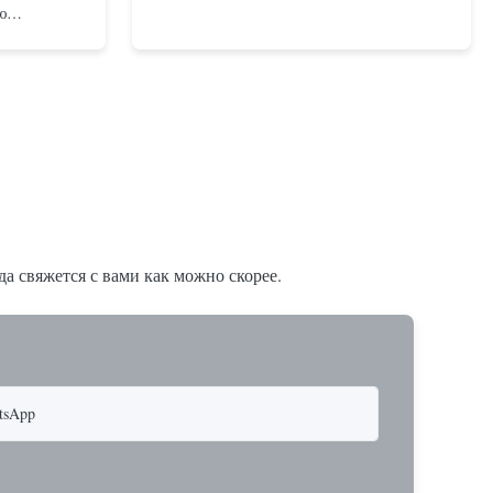
ю
измом,
х двойного
х с
ная и
ечивает
а свяжется с вами как можно скорее.