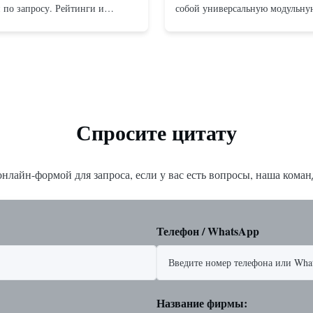
 по запросу. Рейтинги и
собой универсальную модульну
 Фланцевый: ANSI 150–1500
конструкцию с кулисным механ
й для монтажа между
доступную как в конфигурация
NSI 150–2500, UNI-DIN 10–400.
действия, так и в конфигурация
PT от 1/2 дюйма до 1 дюйма (от
пружинным возвратом. Компакт
 Материалы корпус...
эффективная конструкция обесп
высокий крутящи...
Спросите цитату
нлайн-формой для запроса, если у вас есть вопросы, наша команд
Телефон / WhatsApp
Название фирмы: