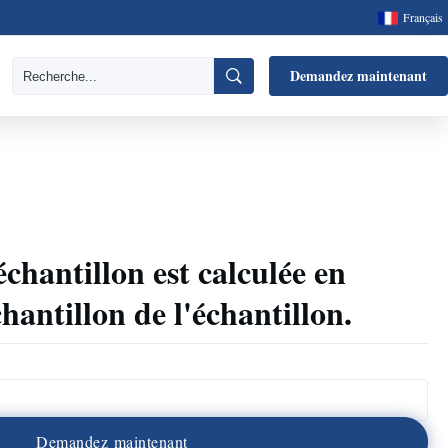
Français
Demandez maintenant
échantillon est calculée en
chantillon de l'échantillon.
D
e
m
a
n
d
e
z
m
a
i
n
t
e
n
a
n
t