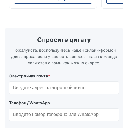
монтажное положение: вертикальное,
ANSI 150–1
горизонтальное или в нисходящих
монтажа ме
трубопроводах * Фланец: DN15…150 / ½…
2500, UNI-D
6"; также NPT, G, гигиенические
1/2 дюйма д
соединения и т. д. * -196…+400°C /
Материалы 
-320…+752°F...
Спросите цитату
Пожалуйста, воспользуйтесь нашей онлайн-формой
для запроса, если у вас есть вопросы, наша команда
свяжется с вами как можно скорее.
Электронная почта
*
Телефон / WhatsApp