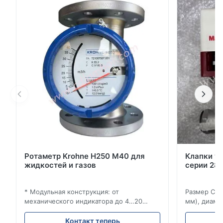
Бульбароупорный отключение при полной
номинации в обоих направлениях. * Один кусок,
специально профилированный, тонкий как вафля
ствол диска. * Р...
Ротаметр Krohne H250 M40 для
Клапки у
жидкостей и газов
серии 280
* Модульная конструкция: от
Размер Ста
механического индикатора до 4…20
мм), диаме
мА/HART®7, FF, Profibus-PA и
(15–20 мм)
суммирующий счетчик * Любое
Рейтинги и
Контакт теперь