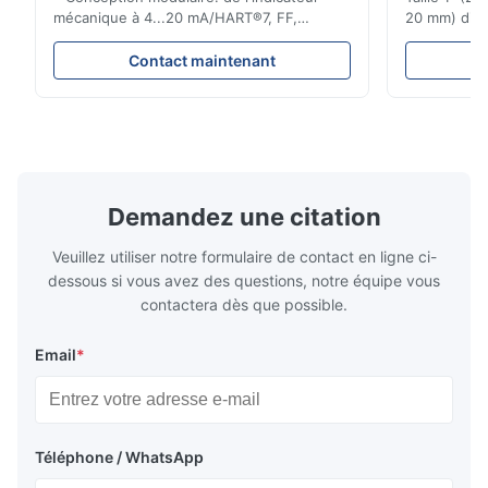
mécanique à 4...20 mA/HART®7, FF,
20 mm) dis
Profibus-PA et totalizateur * N'importe
Évaluations
quelle position d'installation: verticale,
150 - 1 500
Contact maintenant
horizontale ou dans les tuyaux
brides : AN
descendants * Flange: DN15...150 / 1⁄2...6";
Vissé : NPT 
également NPT, G, connexions
Matériaux d
hygiéniques, etc. * -196...+400°C / ...
monel; hastel
Demandez une citation
Veuillez utiliser notre formulaire de contact en ligne ci-
dessous si vous avez des questions, notre équipe vous
contactera dès que possible.
Email
*
Téléphone / WhatsApp