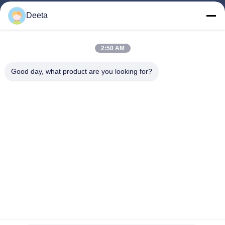
Aperçu
Deeta
Produits
A Propos De Nous
2:50 AM
Visite D'usine
Good day, what product are you looking for?
Contrôle De La Qualité
Nouvelles
FAQ
Contact
Suivez-Nous!