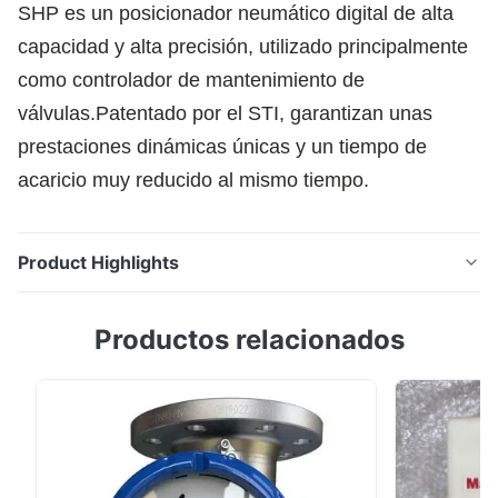
SHP es un posicionador neumático digital de alta
capacidad y alta precisión, utilizado principalmente
como controlador de mantenimiento de
válvulas.Patentado por el STI, garantizan unas
prestaciones dinámicas únicas y un tiempo de
acaricio muy reducido al mismo tiempo.
Product Highlights
SHP es un posicionador neumático digital de alta
Productos relacionados
capacidad y alta precisión, utilizado principalmente
como controlador de mantenimiento de
válvulas.Patentado por el STI, garantizan unas
prestaciones dinámicas únicas y un tiempo de acaricio
muy reducido al mismo tiempo.