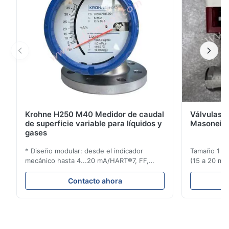
Krohne H250 M40 Medidor de caudal
Válvulas d
de superficie variable para líquidos y
Masoneila
gases
* Diseño modular: desde el indicador
Tamaño 1 ′′ 
mecánico hasta 4...20 mA/HART®7, FF,
(15 a 20 mm)
Profibus-PA y totalizador * Cualquier
Clasificaci
posición de instalación: vertical, horizontal
condiciones
Contacto ahora
o en tuberías descendentes * Flange:
ensayo de l
DN15...150 / 1⁄2...6"; también NPT, G,
Sin brida pa
conexiones higiénicas, etc. * -196...+400°C
150 ¢ 2500, 
/ -320...+752°F; m...
NPT 1/2 ̊ a ..