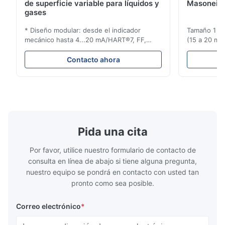
de superficie variable para líquidos y
Masoneila
gases
* Diseño modular: desde el indicador
Tamaño 1 ′′ 
mecánico hasta 4...20 mA/HART®7, FF,
(15 a 20 mm)
Profibus-PA y totalizador * Cualquier
Clasificaci
posición de instalación: vertical, horizontal
condiciones
Contacto ahora
o en tuberías descendentes * Flange:
ensayo de l
DN15...150 / 1⁄2...6"; también NPT, G,
Sin brida pa
conexiones higiénicas, etc. * -196...+400°C
150 ¢ 2500, 
/ -320...+752°F; m...
NPT 1/2 ̊ a ..
Pida una cita
Por favor, utilice nuestro formulario de contacto de
consulta en línea de abajo si tiene alguna pregunta,
nuestro equipo se pondrá en contacto con usted tan
pronto como sea posible.
Correo electrónico
*