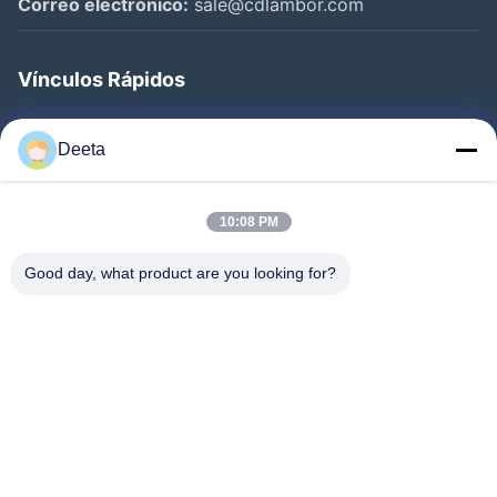
Correo electrónico:
sale@cdlambor.com
Vínculos Rápidos
Inicio
Deeta
Productos
Sobre Nosotros
10:08 PM
Visita A La Fábrica
Good day, what product are you looking for?
Control De Calidad
Noticias
Preguntas Frecuentes
Contacto
Síguenos.