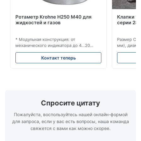
Ротаметр Krohne H250 M40 для
Клапки у
жидкостей и газов
серии 280
* Модульная конструкция: от
Размер Ста
механического индикатора до 4…20
мм), диаме
мА/HART®7, FF, Profibus-PA и
(15–20 мм)
суммирующий счетчик * Любое
Рейтинги и
Контакт теперь
монтажное положение: вертикальное,
ANSI 150–1
горизонтальное или в нисходящих
монтажа ме
трубопроводах * Фланец: DN15…150 / ½…
2500, UNI-D
6"; также NPT, G, гигиенические
1/2 дюйма д
соединения и т. д. * -196…+400°C /
Материалы 
-320…+752°F...
Спросите цитату
Пожалуйста, воспользуйтесь нашей онлайн-формой
для запроса, если у вас есть вопросы, наша команда
свяжется с вами как можно скорее.