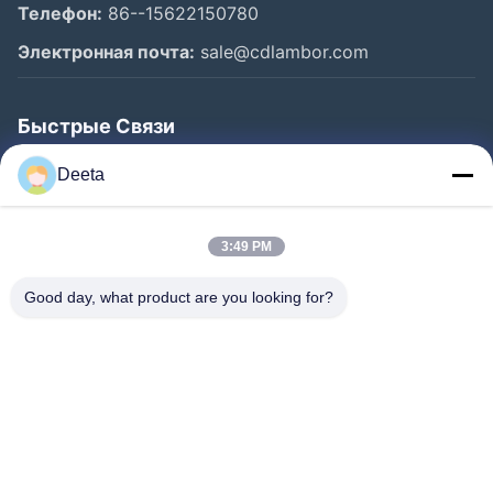
Телефон:
86--15622150780
Электронная почта:
sale@cdlambor.com
Быстрые Связи
Главная Страница
Deeta
Продукция
О Компании
3:49 PM
Наша Фабрика
Good day, what product are you looking for?
Контроль Качества
Новости
FAQS
Контактные Данные