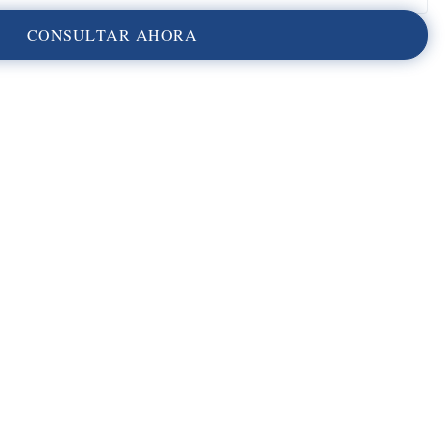
C
O
N
S
U
L
T
A
R
A
H
O
R
A