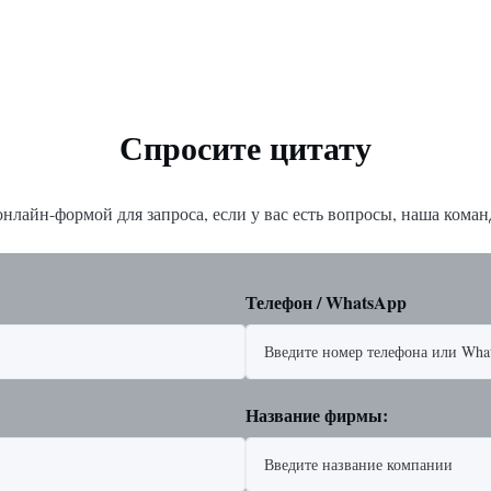
NSI 150–2500, UNI-DIN 10–400.
действия, так и в конфигурация
PT от 1/2 дюйма до 1 дюйма (от
пружинным возвратом. Компакт
 Материалы корпус...
эффективная конструкция обесп
высокий крутящи...
Спросите цитату
нлайн-формой для запроса, если у вас есть вопросы, наша команд
Телефон / WhatsApp
Название фирмы: