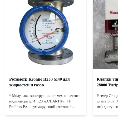
Ротаметр Krohne H250 M40 для
Клапки упр
жидкостей и газов
28000 Vari
* Модульная конструкция: от механического
Размер Станд
индикатора до 4…20 мА/HART®7, FF,
диаметр от 1
Profibus-PA и суммирующий счетчик *
мм) доступен
Любое монтажное положение: вертикальное,
подключения
горизонтальное или в нисходящих
Бесфланцевы