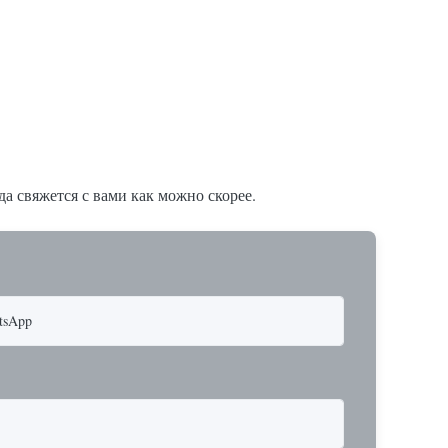
х с
ная и
ечивает
а свяжется с вами как можно скорее.