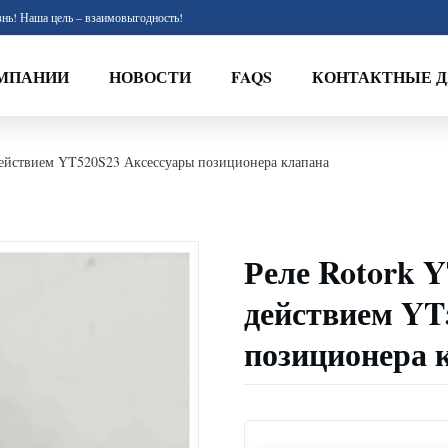
нь! Наша цель – взаимовыгодность!
МПАНИИ
НОВОСТИ
FAQS
КОНТАКТНЫЕ 
ействием YT520S23 Аксессуары позиционера клапана
Реле Rotork 
действием YT
позиционера 