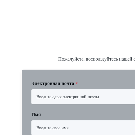
трубопроводах * Фланец: DN15…150 / ½…
фланцами: A
6"; также NPT, G, гигиенические соединения
Резьбовое: N
и т. д. * -196…+400°C / -320…+752°F...
15 до 25 мм)
Пожалуйста, воспользуйтесь нашей о
Электронная почта
*
Имя