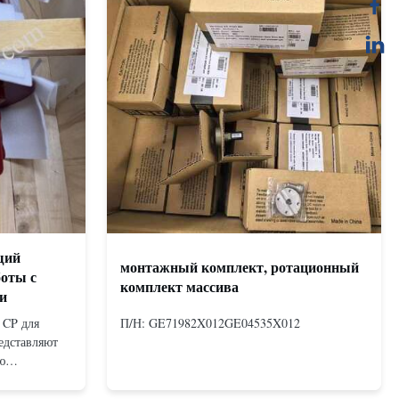
щий
монтажный комплект, ротационный
боты с
комплект массива
и
 CP для
П/Н: GE71982X012GE04535X012
едставляют
ю
измом,
х двойного