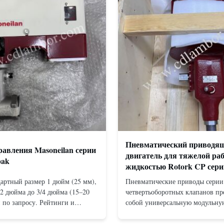
Пневматический приводя
авления Masoneilan серии
двигатель для тяжелой ра
pak
жидкостью Rotork CP сери
артный размер 1 дюйм (25 мм),
Пневматические приводы серии
/2 дюйма до 3/4 дюйма (15–20
четвертьоборотных клапанов пр
 по запросу. Рейтинги и
собой универсальную модульну
 Фланцевый: ANSI 150–1500
конструкцию с кулисным механ
й для монтажа между
доступную как в конфигурация