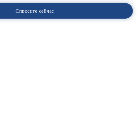
С
п
р
о
с
и
т
е
с
е
й
ч
а
с