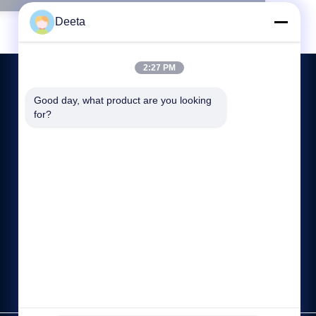
Deeta
2:27 PM
Good day, what product are you looking 
for?
СВЯЖИТЕСЬ МЫ
86--15622150780
sale@cdlambor.com
Здание 2, Синъюэхуэй, улица Лайфэнву, дом 56, район
Ухоу, Чэнду
https://www.made-in-china.com/showroom/cdlambor