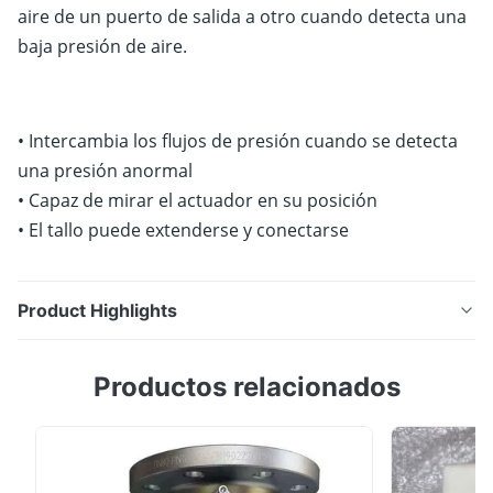
aire de un puerto de salida a otro cuando detecta una
baja presión de aire.
• Intercambia los flujos de presión cuando se detecta
una presión anormal
• Capaz de mirar el actuador en su posición
• El tallo puede extenderse y conectarse
Product Highlights
YT-520 cambia la dirección de la velocidad de flujo
Productos relacionados
de aire de un puerto de salida a otro cuando detecta
una baja presión de aire. • Intercambia los flujos de
presión cuando se detecta una presión anormal•
Capaz de mirar el actuador en su posición• El tallo