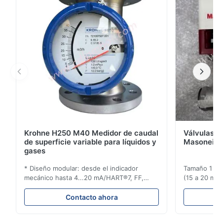
puede extenderse y conectarse
Krohne H250 M40 Medidor de caudal
Válvulas d
de superficie variable para líquidos y
Masoneila
gases
* Diseño modular: desde el indicador
Tamaño 1 ′′ 
mecánico hasta 4...20 mA/HART®7, FF,
(15 a 20 mm)
Profibus-PA y totalizador * Cualquier
Clasificaci
posición de instalación: vertical, horizontal
condiciones
Contacto ahora
o en tuberías descendentes * Flange:
ensayo de l
DN15...150 / 1⁄2...6"; también NPT, G,
Sin brida pa