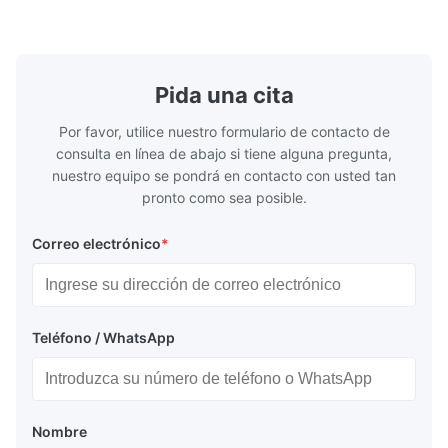
conexiones higiénicas, etc. * -196...+400°C
150 ¢ 2500, 
/ -320...+752°F; m...
NPT 1/2 ̊ a ..
Pida una cita
Por favor, utilice nuestro formulario de contacto de
consulta en línea de abajo si tiene alguna pregunta,
nuestro equipo se pondrá en contacto con usted tan
pronto como sea posible.
Correo electrónico
*
Teléfono / WhatsApp
Nombre