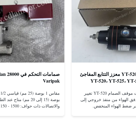
روتورك YT-520S23 معزز التتابع المفاجئ
صمامات التحكم في 0
Varipak
YT-520، YT-525، YT-
YTC - ملحقات موقف الصمام YT-520 تغيير
فق الهواء من منفذ خروجي إلى
بوصة (15 إلى 20 مم) متاح ع
ر ضغط الهواء المنخفض.
حواف للتركيب بين
بوصة (15 إلى 25 مم) مواد الجس