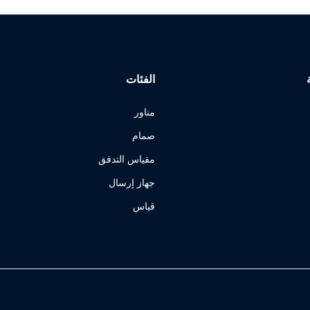
الفئات
مناور
صمام
مقياس التدفق
جهاز إرسال
قياس