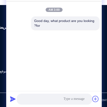
3:00 AM
Good day, what product are you looking 
for?
روابط سريعة
المنزل
حولنا
المنتجات
اتصل بنا
خريطة الموقع
©2026- Chengdu Lambor Instrument Co., Ltd.. جميع الحقوق محفوظة