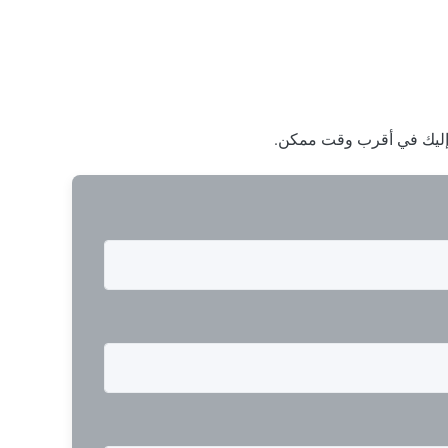
والثقيلة من Rotork على مجموع...
ا إليك في أقرب وقت ممكن.