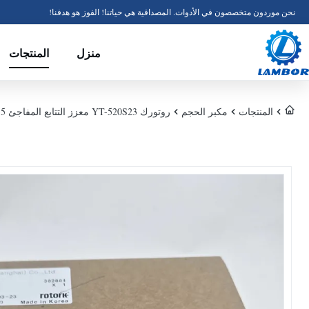
نحن موردون متخصصون في الأدوات. المصداقية هي حياتنا! الفوز هو هدفنا!
منزل
المنتجات
المنتجات
مكبر الحجم
روتورك YT-520S23 معزز التتابع المفاجئ YT-520، YT-525، YT-530، YT-535