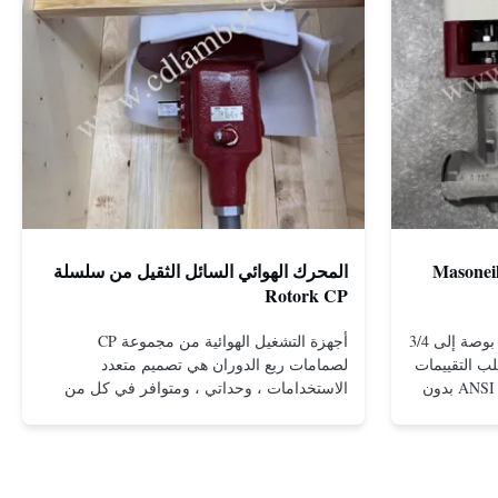
Masoneilan 2800
المحرك الهوائي السائل الثقيل من سلسلة
Rotork CP
مقاس 1 بوصة (25 مم) قياسي 1/2 بوصة إلى 3/4
أجهزة التشغيل الهوائية من مجموعة CP
ند الطلب التقييمات
لصمامات ربع الدوران هي تصميم متعدد
والاتصالات ذات حواف: ANSI 150 - 1500 بدون
الاستخدامات ، وحداتي ، ومتوافر في كل من
 الشفاه: ANSI 150 - 2500،
التكوينات ذات التأثير المزدوج وإعادة
UNI-DIN 10 - 400 مشدود: NPT 1/2 بوصة إلى 1
الربيع.التصميم المدمج والفعال يقدم عوائق عالية
م الفولاذ
حتى في ضغوط منخفضةتم تطبيق مفاهيم
المقاوم للصدأ؛ مونيل. هاستيلوي سي؛ سبيكة 20
التصميم الموجودة في محركات التشغيل الكبيرة