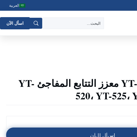
العربية
اسأل الآن
روتورك YT-520S23 معزز التتابع المفاجئ YT-
520، YT-525، 
ا
س
أ
ل
ا
ل
آ
ن