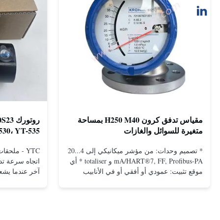
مقياس تدفق كرون H250 M40 بمساحة
متغيرة للسوائل والغازات
530، YT-535
* تصميم وحدات: من مؤشر ميكانيكي إلى 4...20
mA/HART®7, FF, Profibus-PA و totaliser * أي
اتجاه سرعة تد
موقع تثبيت: عمودي أو أفقي أو في الأنابيب
آخر عندما يشع
المنخفضة * فليانج: DN15...150 / 1⁄2...6 ؛ أيضا
NPT ، G ، الاتصالات الصحية ، الخ *
-196...+400°C / -320...+752°F؛ ماكس. 1000
بارج / 14500 بي سي جي...