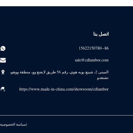
اتصل بنا
86--15622150780
sale@cdlambor.com
المبنى 2، شينغ يويه هوي، رقم 56 طريق لايفنغ وو، منطقة ووهو،
تشنغدو
https://www.made-in-china.com/showroom/cdlambor
سياسة الخصوصية