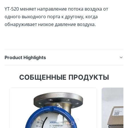
YT-520 меняет направление потока воздуха от
одного выходного порта к другому, когда
обнаруживает низкое давление воздуха.
Product Highlights
YTC — Аксессуары для позиционеров клапанов
СОБЩЕННЫЕ ПРОДУКТЫ
YT-520 меняет направление потока воздуха от
одного выходного порта к другому, когда
обнаруживает низкое давление воздуха.