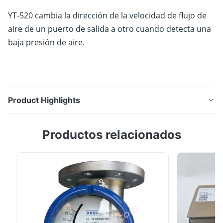
YT-520 cambia la dirección de la velocidad de flujo de
aire de un puerto de salida a otro cuando detecta una
baja presión de aire.
Product Highlights
YTC - Accesorios para el posicionador de válvulas
Productos relacionados
YT-520 cambia la dirección de la velocidad de flujo
de aire de un puerto de salida a otro cuando detecta
una baja presión de aire.