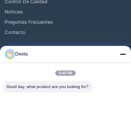
Control De Calidad
Noticias
Preguntas Frecuentes
Contacto
Síguenos.
Deeta
5:40 PM
Good day, what product are you looking for?
©2026- Chengdu Lambor Instrument Co., Ltd.. . Todos los derechos
reservados.