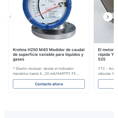
Krohne H250 M40 Medidor de caudal
El motor d
de superficie variable para líquidos y
rápida YT
gases
535
* Diseño modular: desde el indicador
YTC - Acces
mecánico hasta 4...20 mA/HART®7, FF,
válvulas YT-
Profibus-PA y totalizador * Cualquier
velocidad de
posición de instalación: vertical, horizontal
salida a ot
Contacto ahora
o en tuberías descendentes * Flange:
presión de a
DN15...150 / 1⁄2...6"; también NPT, G,
conexiones higiénicas, etc. * -196...+400°C
/ -320...+752°F; m...