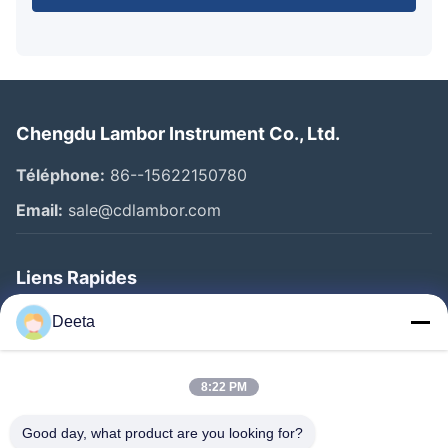
Chengdu Lambor Instrument Co., Ltd.
Téléphone:
86--15622150780
Email:
sale@cdlambor.com
Liens Rapides
Aperçu
Deeta
Produits
A Propos De Nous
8:22 PM
Visite D'usine
Good day, what product are you looking for?