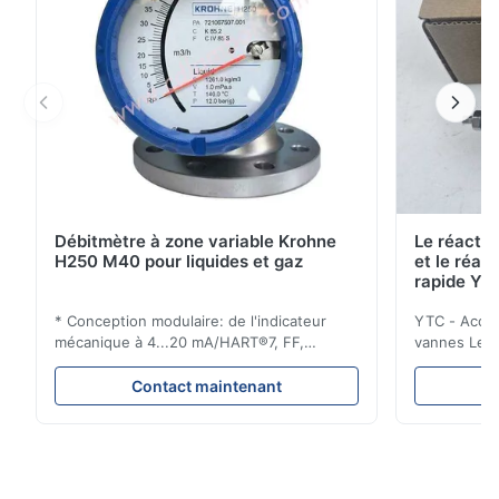
Débitmètre à zone variable Krohne
Le réacte
H250 M40 pour liquides et gaz
et le réac
rapide YT
535
* Conception modulaire: de l'indicateur
YTC - Acces
mécanique à 4...20 mA/HART®7, FF,
vannes Le Y
Profibus-PA et totalizateur * N'importe
débit d'air d
quelle position d'installation: verticale,
lorsqu'il dé
Contact maintenant
horizontale ou dans les tuyaux
descendants * Flange: DN15...150 / 1⁄2...6";
également NPT, G, connexions
hygiéniques, etc. * -196...+400°C / ...