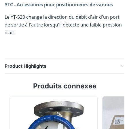
YTC - Accessoires pour positionneurs de vannes
Le YT-520 change la direction du débit d'air d'un port
de sortie à l'autre lorsqu'il détecte une faible pression
d'air.
Product Highlights
YTC - Accessoires pour positionneurs de vannes Le
Produits connexes
YT-520 change la direction du débit d'air d'un port de
sortie à l'autre lorsqu'il détecte une faible pression
d'air.